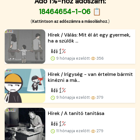
Adó 1%-hoz adószám:
18464654-1-06 📋
(
Kattintson az adószámra a másoláshoz.
)
Hírek / Válás: Mit él át egy gyermek,
ha a szülők ...
9 hónapja ezelőtt
356
Hírek / Irígység - van értelme bármit
kinézni a má...
9 hónapja ezelőtt
379
Hírek / A tanító tanítása
11 hónapja ezelőtt
279