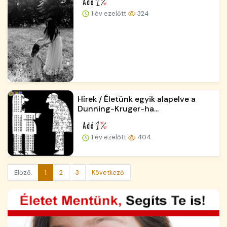
1 év ezelőtt
324
Hírek / Életünk egyik alapelve a
Dunning-Kruger-ha...
1 év ezelőtt
404
Előző.
1
2
3
Következő