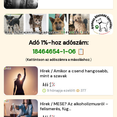
Adó 1%-hoz adószám:
18464654-1-06 📋
(
Kattintson az adószámra a másoláshoz.
)
Hírek / Amikor a csend hangosabb,
mint a szavak
9 hónapja ezelőtt
377
Hírek / MESE? Az alkoholizmusról –
felismerés, füg...