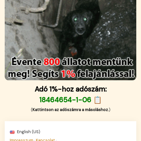
Adó 1%-hoz adószám:
18464654-1-06 📋
(
Kattintson az adószámra a másoláshoz.
)
English (US)
Impresszum
·
Kapcsolat
·