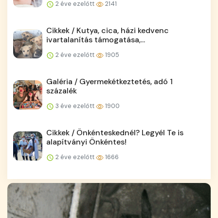
2 éve ezelőtt
2141
Cikkek / Kutya, cica, házi kedvenc
ivartalanítás támogatása,...
2 éve ezelőtt
1905
Galéria / Gyermekétkeztetés, adó 1
százalék
3 éve ezelőtt
1900
Cikkek / Önkénteskednél? Legyél Te is
alapítványi Önkéntes!
2 éve ezelőtt
1666