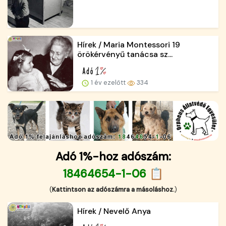
Hírek / Maria Montessori 19
örökérvényű tanácsa sz...
1 év ezelőtt
334
Adó 1%-hoz adószám:
18464654-1-06 📋
(
Kattintson az adószámra a másoláshoz.
)
Hírek / Nevelő Anya