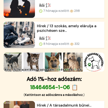
7 hónapja ezelőtt
298
Hírek / 13 szokás, amely elárulja a
pszichésen sze...
8 hónapja ezelőtt
332
Adó 1%-hoz adószám:
18464654-1-06 📋
(
Kattintson az adószámra a másoláshoz.
)
Hírek / A társadalmunk bűnei...