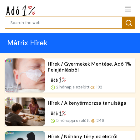
Mátrix Hírek
Hírek / Gyermekek Mentése, Adó 1%
Felajánlásból
2 hónapja ezelőtt
192
Hírek / A kenyérmorzsa tanulsága
5 hónapja ezelőtt
246
Hírek / Néhány tény ez életről