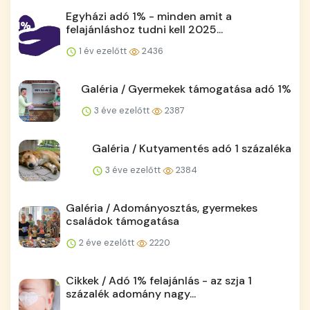
Egyházi adó 1% - minden amit a
felajánláshoz tudni kell 2025...
1 év ezelőtt
2436
Galéria / Gyermekek támogatása adó 1%
3 éve ezelőtt
2387
Galéria / Kutyamentés adó 1 százaléka
3 éve ezelőtt
2384
Galéria / Adományosztás, gyermekes
családok támogatása
2 éve ezelőtt
2220
Cikkek / Adó 1% felajánlás - az szja 1
százalék adomány nagy...