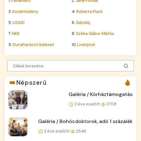
1.
Parlament
2.
Jane Fonda
3.
Kozármisleny
4.
Roberta Flack
5.
USAID
6.
Gázolaj
7.
NKE
8.
Szőke Gábor Miklós
9.
Dunaharaszti baleset
10.
Liverpool
Népszerű
Galéria / Kórháztámogatás
2 éve ezelőtt
2708
Galéria / Bohócdoktorok, adó 1 százalék
3 éve ezelőtt
2546