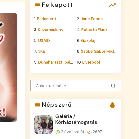
Felkapott
1.
Parlament
2.
Jane Fonda
3.
Kozármisleny
4.
Roberta Flack
5.
USAID
6.
Gázolaj
7.
NKE
8.
Szőke Gábor Miklós
9.
Dunaharaszti baleset
10.
Liverpool
Népszerű
Galéria /
Kórháztámogatás
2 éve ezelőtt
2697