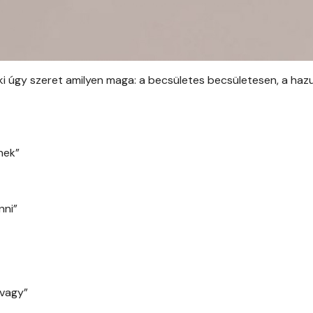
enki úgy szeret amilyen maga: a becsületes becsületesen, a haz
nek”
nni”
 vagy”