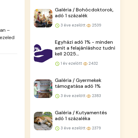
Galéria / Bohócdoktorok,
adó 1 százalék
3 éve ezelőtt
2539
van –
kezeled
Egyházi adó 1% - minden
amit a felajánláshoz tudni
kell 2025...
1 év ezelőtt
2432
Galéria / Gyermekek
támogatása adó 1%
3 éve ezelőtt
2383
Galéria / Kutyamentés
adó 1 százaléka
3 éve ezelőtt
2379