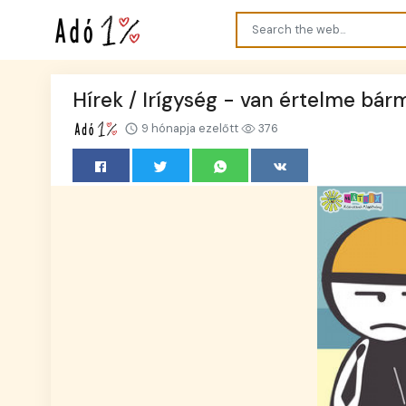
Hírek / Irígység - van értelme bárm
9 hónapja ezelőtt
376