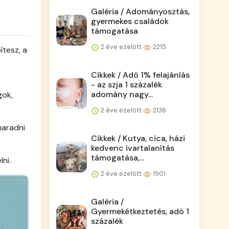
Galéria / Adományosztás,
gyermekes családok
támogatása
2 éve ezelőtt
2215
ítesz, a
Cikkek / Adó 1% felajánlás
- az szja 1 százalék
adomány nagy...
gok,
2 éve ezelőtt
2136
maradni
Cikkek / Kutya, cica, házi
kedvenc ivartalanítás
támogatása,...
ni.
2 éve ezelőtt
1901
Galéria /
Gyermekétkeztetés, adó 1
százalék