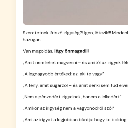
Szeretetnek látszó irígység?! Igen, létezik!!! Mind
hazugan.
Van megoldás,
légy önmagad!!!
„Amit nem lehet megvenni – és amitől az irigyek fél
„A legnagyobb értéked: az, aki te vagy”
„A fény, amit sugárzol – és amit senki sem tud elve
„Nem a pénzedért irigyelnek, hanem a lelkedért”
„Amikor az irigység nem a vagyonodról szól”
„Ami az irigyet a legjobban bántja: hogy te boldog