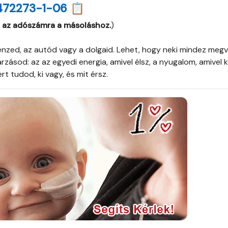
472273-1-06 📋
 az adószámra a másoláshoz.
)
pénzed, az autód vagy a dolgaid. Lehet, hogy neki mindez meg
árzásod: az az egyedi energia, amivel élsz, a nyugalom, amivel 
t tudod, ki vagy, és mit érsz.