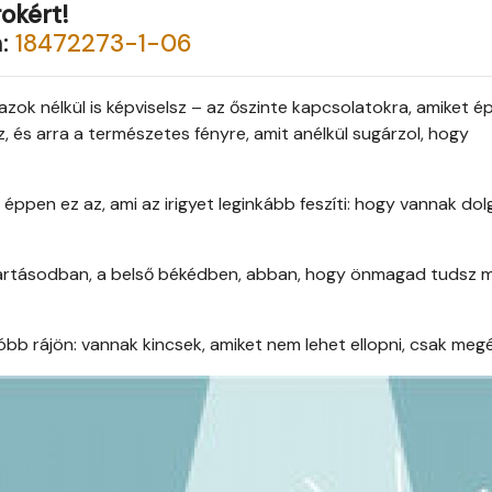
okért!
m:
18472273-1-06
zok nélkül is képviselsz – az őszinte kapcsolatokra, amiket ép
 és arra a természetes fényre, amit anélkül sugárzol, hogy
éppen ez az, ami az irigyet leginkább feszíti: hogy vannak dol
kitartásodban, a belső békédben, abban, hogy önmagad tudsz 
b rájön: vannak kincsek, amiket nem lehet ellopni, csak megél