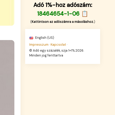
Adó 1%-hoz adószám:
18464654-1-06 📋
(
Kattintson az adószámra a másoláshoz.
)
English (US)
Impresszum
·
Kapcsolat
·
© Adó egy százalék, szja 1+1% 2026.
Minden jog fenttartva