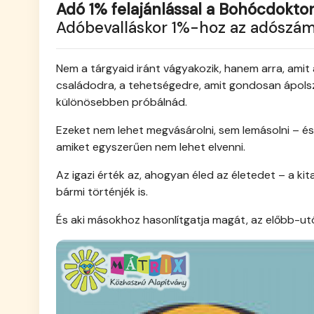
Adó 1% felajánlással a Bohócdoktor
Adóbevalláskor 1%-hoz az adószá
Nem a tárgyaid iránt vágyakozik, hanem arra, amit a
családodra, a tehetségedre, amit gondosan ápolsz,
különösebben próbálnád.
Ezeket nem lehet megvásárolni, sem lemásolni – és 
amiket egyszerűen nem lehet elvenni.
Az igazi érték az, ahogyan éled az életedet – a 
bármi történjék is.
És aki másokhoz hasonlítgatja magát, az előbb-utób