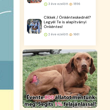
3 éve ezelőtt
1896
Cikkek / Önkénteskednél?
Legyél Te is alapítványi
Önkéntes!
2 éve ezelőtt
1661