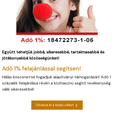
Együtt tehetjük jobbá, sikeresebbé, tartalmasabbá és
jótékonyabbá közösségünket!
Adó 1% felajánlással segítsen!
Hálás köszönettel fogadjuk alapítványi támogatását! Adó 1
százalék felajánlása révén a közhasznú segítő tevékenység
válik sikeresebbé!
Olvassa el a teljes cikket