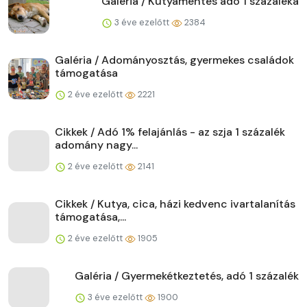
Galéria / Kutyamentés adó 1 százaléka
3 éve ezelőtt
2384
Galéria / Adományosztás, gyermekes családok
támogatása
2 éve ezelőtt
2221
Cikkek / Adó 1% felajánlás - az szja 1 százalék
adomány nagy...
2 éve ezelőtt
2141
Cikkek / Kutya, cica, házi kedvenc ivartalanítás
támogatása,...
2 éve ezelőtt
1905
Galéria / Gyermekétkeztetés, adó 1 százalék
3 éve ezelőtt
1900