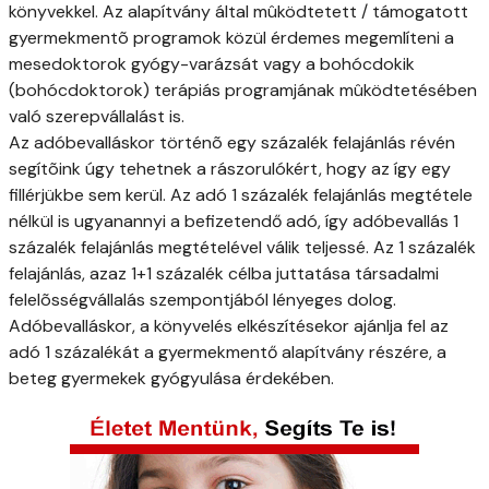
könyvekkel. Az alapítvány által mûködtetett / támogatott
gyermekmentõ programok közül érdemes megemlíteni a
mesedoktorok gyógy-varázsát vagy a bohócdokik
(bohócdoktorok) terápiás programjának mûködtetésében
való szerepvállalást is.
Az adóbevalláskor történõ egy százalék felajánlás révén
segítõink úgy tehetnek a rászorulókért, hogy az így egy
fillérjükbe sem kerül. Az adó 1 százalék felajánlás megtétele
nélkül is ugyanannyi a befizetendő adó, így adóbevallás 1
százalék felajánlás megtételével válik teljessé. Az 1 százalék
felajánlás, azaz 1+1 százalék célba juttatása társadalmi
felelõsségvállalás szempontjából lényeges dolog.
Adóbevalláskor, a könyvelés elkészítésekor ajánlja fel az
adó 1 százalékát a gyermekmentő alapítvány részére, a
beteg gyermekek gyógyulása érdekében.