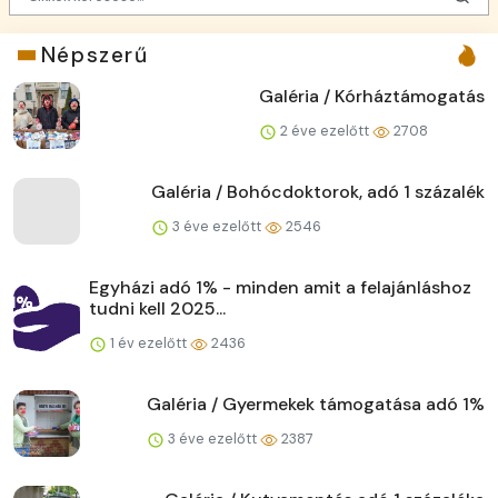
Népszerű
Galéria / Kórháztámogatás
2 éve ezelőtt
2708
Galéria / Bohócdoktorok, adó 1 százalék
3 éve ezelőtt
2546
Egyházi adó 1% - minden amit a felajánláshoz
tudni kell 2025...
1 év ezelőtt
2436
Galéria / Gyermekek támogatása adó 1%
3 éve ezelőtt
2387