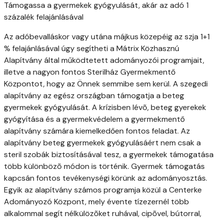
Támogassa a gyermekek gyógyulását, akár az adó 1
százalék felajánlásával
Az adóbevalláskor vagy utána májkus közepéig az szja 1+1
% felajánlásával úgy segítheti a Mátrix Közhasznú
Alapítvány által működtetett adományozói programjait,
illetve a nagyon fontos Sterilház Gyermekmentő
Központot, hogy az Önnek semmibe sem kerül. A szegedi
alapítvány az egész országban támogatja a beteg
gyermekek gyógyulását. A krízisben lévõ, beteg gyerekek
gyógyítása és a gyermekvédelem a gyermekmentő
alapítvány számára kiemelkedően fontos feladat. Az
alapítvány beteg gyermekek gyógyulásáért nem csak a
steril szobák biztosításával tesz, a gyermekek támogatása
több különbözõ módon is történik. Gyermek támogatás
kapcsán fontos tevékenységi körünk az adományosztás.
Egyik az alapítvány számos programja közül a Centerke
Adományozó Központ, mely évente tízezernél több
alkalommal segít nélkülözõket ruhával, cipõvel, bútorral,