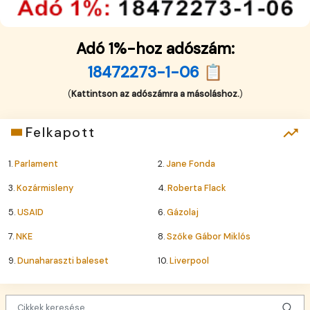
Adó 1%-hoz adószám:
18472273-1-06 📋
(
Kattintson az adószámra a másoláshoz.
)
Felkapott
1.
Parlament
2.
Jane Fonda
3.
Kozármisleny
4.
Roberta Flack
5.
USAID
6.
Gázolaj
7.
NKE
8.
Szőke Gábor Miklós
9.
Dunaharaszti baleset
10.
Liverpool