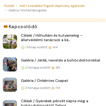
Főoldal
Adó 1 százalékot fogadó alapítvány, egyesület
Galéria / Kórháztámogatás
Kapcsolódó
Cikkek / Hőhullám és kutyameleg –
állatvédelmi tanácsok a ká...
1 hónap ezelőtt
144
Galéria / Játék, nevetés a bohócdoktorokkal
2 hónapja ezelőtt
185
Galéria / Önkéntes Csapat
2 hónapja ezelőtt
174
Cikkek / Gyerekek pénzét kapta meg a
bohócdoktoroktól Talpra...