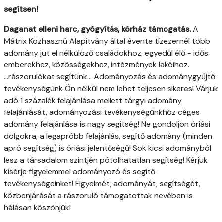
segítsen!
Daganat elleni harc, gyógyítás, kórház támogatás.
A
Mátrix Közhasznú Alapítvány által évente tízezernél több
adomány jut el nélkülöző családokhoz, egyedül élő - idős
emberekhez, közösségekhez, intézmények lakóihoz.
...rászorulókat segítünk... Adományozás és adománygyűjtő
tevékenységünk Ön nélkül nem lehet teljesen sikeres! Várjuk
adó 1 százalék felajánlása mellett tárgyi adomány
felajánlását, adományozási tevékenységünkhöz céges
adomány felajánlása is nagy segítség! Ne gondoljon óriási
dolgokra, a legapróbb felajánlás, segítő adomány (minden
apró segítség) is óriási jelentőségű! Sok kicsi adományból
lesz a társadalom szintjén pótolhatatlan segítség! Kérjük
kísérje figyelemmel adományozó és segítő
tevékenységeinket! Figyelmét, adományát, segítségét,
közbenjárását a rászoruló támogatottak nevében is
hálásan köszönjük!