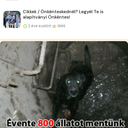
Cikkek / Önkénteskednél? Legyél Te is
alapítványi Önkéntes!
2 éve ezelőtt
1666