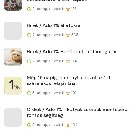
2 hónapja ezelőtt
173
Hírek / Adó 1% állatokra
2 hónapja ezelőtt
308
Hírek / Adó 1% Bohócdoktor támogatás
2 hónapja ezelőtt
174
Még 16 napig lehet nyilatkozni az 1+1
százalékos felajánlásr...
3 hónapja ezelőtt
191
Cikkek / Adó 1% - kutyákra, cicák mentésére
fontos segítség
3 hónapja ezelőtt
184