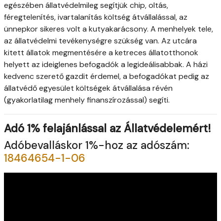
egészében állatvédelmileg segítjük chip, oltás,
féregtelenítés, ivartalanítás költség átvállalással, az
ünnepkor sikeres volt a kutyakarácsony. A menhelyek tele,
az állatvédelmi tevékenységre szükség van. Az utcára
kitett állatok megmentésére a ketreces állatotthonok
helyett az ideiglenes befogadók a legideálisabbak. A házi
kedvenc szerető gazdit érdemel, a befogadókat pedig az
állatvédő egyesület költségek átvállalása révén
(gyakorlatilag menhely finanszírozással) segíti.
Adó 1% felajánlással az Állatvédelemért!
Adóbevalláskor 1%-hoz az adószám:
18464654-1-06