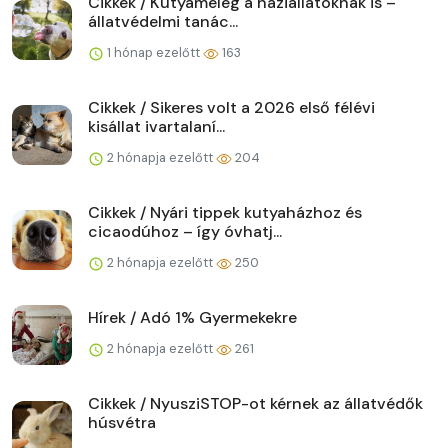
Cikkek / Kutyameleg a háziállatoknak is –
állatvédelmi tanác...
1 hónap ezelőtt
163
Cikkek / Sikeres volt a 2026 első félévi
kisállat ivartalaní...
2 hónapja ezelőtt
204
Cikkek / Nyári tippek kutyaházhoz és
cicaodúhoz – így óvhatj...
2 hónapja ezelőtt
250
Hírek / Adó 1% Gyermekekre
2 hónapja ezelőtt
261
Cikkek / NyusziSTOP-ot kérnek az állatvédők
húsvétra