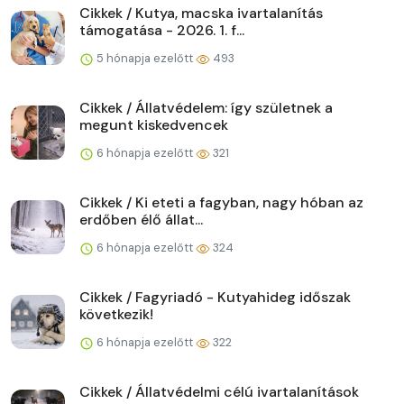
Cikkek / Kutya, macska ivartalanítás
támogatása - 2026. 1. f...
5 hónapja ezelőtt
493
Cikkek / Állatvédelem: így születnek a
megunt kiskedvencek
6 hónapja ezelőtt
321
Cikkek / Ki eteti a fagyban, nagy hóban az
erdőben élő állat...
6 hónapja ezelőtt
324
Cikkek / Fagyriadó - Kutyahideg időszak
következik!
6 hónapja ezelőtt
322
Cikkek / Állatvédelmi célú ivartalanítások