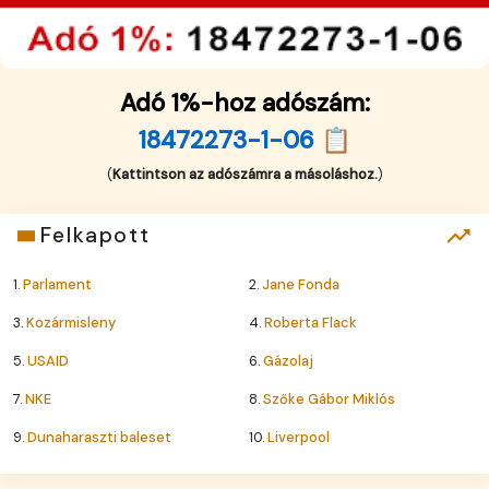
Adó 1%-hoz adószám:
18472273-1-06 📋
(
Kattintson az adószámra a másoláshoz.
)
Felkapott
1.
Parlament
2.
Jane Fonda
3.
Kozármisleny
4.
Roberta Flack
5.
USAID
6.
Gázolaj
7.
NKE
8.
Szőke Gábor Miklós
9.
Dunaharaszti baleset
10.
Liverpool