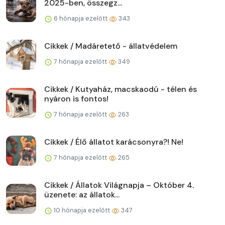
2025-ben, összegz...
6 hónapja ezelőtt
343
Cikkek / Madáretető - állatvédelem
7 hónapja ezelőtt
349
Cikkek / Kutyaház, macskaodú - télen és
nyáron is fontos!
7 hónapja ezelőtt
263
Cikkek / Élő állatot karácsonyra?! Ne!
7 hónapja ezelőtt
265
Cikkek / Állatok Világnapja – Október 4.
üzenete: az állatok...
10 hónapja ezelőtt
347