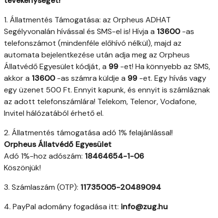
tevékenységet!
1. Állatmentés Támogatása: az Orpheus ADHAT
Segélyvonalán hívással és SMS-el is! Hívja a
13600
-as
telefonszámot (mindenféle előhívó nélkül), majd az
automata bejelentkezése után adja meg az Orpheus
Állatvédő Egyesület kódját, a
99
-et! Ha könnyebb az SMS,
akkor a
13600
-as számra küldje a
99
-et. Egy hívás vagy
egy üzenet 500 Ft. Ennyit kapunk, és ennyit is számláznak
az adott telefonszámlára! Telekom, Telenor, Vodafone,
Invitel hálózatából érhető el.
2. Állatmentés támogatása adó 1% felajánlással!
Orpheus Állatvédő Egyesület
Adó 1%-hoz adószám:
18464654-1-06
Köszönjük!
3. Számlaszám (OTP):
11735005-20489094
4. PayPal adomány fogadása itt:
info@zug.hu