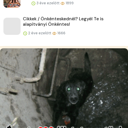
3 éve ezelőtt
1899
Cikkek / Önkénteskednél? Legyél Te is
alapítványi Önkéntes!
2 éve ezelőtt
1666