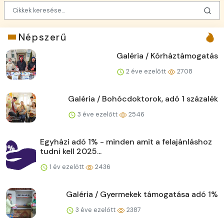
Népszerű
Galéria / Kórháztámogatás
2 éve ezelőtt
2708
Galéria / Bohócdoktorok, adó 1 százalék
3 éve ezelőtt
2546
Egyházi adó 1% - minden amit a felajánláshoz
tudni kell 2025...
1 év ezelőtt
2436
Galéria / Gyermekek támogatása adó 1%
3 éve ezelőtt
2387