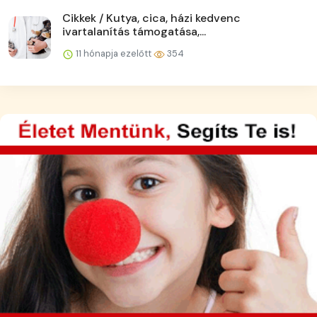
Cikkek / Kutya, cica, házi kedvenc
ivartalanítás támogatása,...
11 hónapja ezelőtt
354