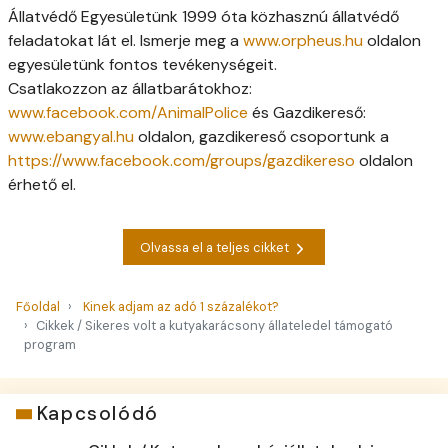
Állatvédő Egyesületünk 1999 óta közhasznú állatvédő
feladatokat lát el. Ismerje meg a
www.orpheus.hu
oldalon
egyesületünk fontos tevékenységeit.
Csatlakozzon az állatbarátokhoz:
www.facebook.com/AnimalPolice
és Gazdikereső:
www.ebangyal.hu
oldalon, gazdikereső csoportunk a
https://www.facebook.com/groups/gazdikereso
oldalon
érhető el.
Olvassa el a teljes cikket
Főoldal
Kinek adjam az adó 1 százalékot?
Cikkek / Sikeres volt a kutyakarácsony állateledel támogató
program
Kapcsolódó