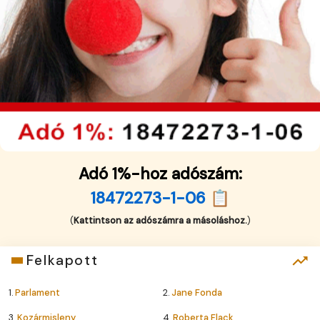
Adó 1%-hoz adószám:
18472273-1-06 📋
(
Kattintson az adószámra a másoláshoz.
)
Felkapott
1.
Parlament
2.
Jane Fonda
3.
Kozármisleny
4.
Roberta Flack