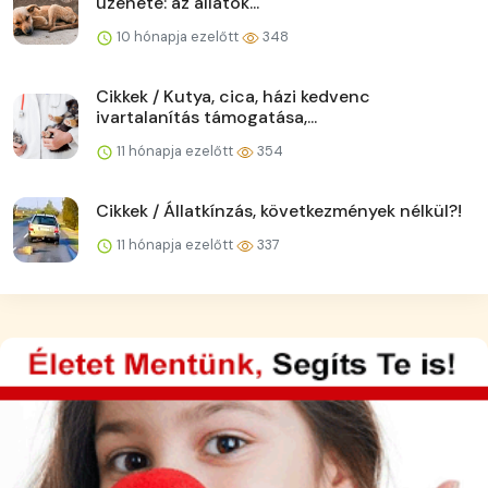
üzenete: az állatok...
10 hónapja ezelőtt
348
Cikkek / Kutya, cica, házi kedvenc
ivartalanítás támogatása,...
11 hónapja ezelőtt
354
Cikkek / Állatkínzás, következmények nélkül?!
11 hónapja ezelőtt
337