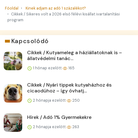
Főoldal
Kinek adjam az adó 1 százalékot?
Cikkek / Sikeres volt a 2026 első félévi kisállat ivartalanítási
program
Kapcsolódó
Cikkek / Kutyameleg a háziállatoknak is –
állatvédelmi tanác...
1 hónap ezelőtt
165
Cikkek / Nyári tippek kutyaházhoz és
cicaodúhoz – így óvhatj...
2 hónapja ezelőtt
250
Hírek / Adó 1% Gyermekekre
2 hónapja ezelőtt
263