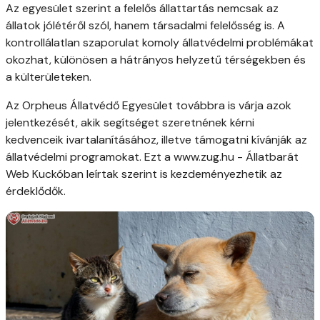
Az egyesület szerint a felelős állattartás nemcsak az
állatok jólétéről szól, hanem társadalmi felelősség is. A
kontrollálatlan szaporulat komoly állatvédelmi problémákat
okozhat, különösen a hátrányos helyzetű térségekben és
a külterületeken.
Az Orpheus Állatvédő Egyesület továbbra is várja azok
jelentkezését, akik segítséget szeretnének kérni
kedvenceik ivartalanításához, illetve támogatni kívánják az
állatvédelmi programokat. Ezt a www.zug.hu - Állatbarát
Web Kuckóban leírtak szerint is kezdeményezhetik az
érdeklődők.