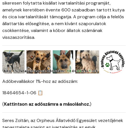
sikeresen folytatta kisállat ivartalanítási programját,
amelynek keretében évente 600 szabadban tartott kutya
és cica ivartalanítását támogatja. A program célja a felelős
állattartás elősegítése, a nem kívánt szaporulatok
csökkentése, valamint a kóbor állatok számának
visszaszorítása.
Adóbevalláskor 1%-hoz az adószám:
18464654-1-06 📋
(
Kattintson az adószámra a másoláshoz.
)
Seres Zoltán, az Orpheus Állatvédő Egyesület vezetőjének
tapasztalata szerint az ivartalanítás az egyik