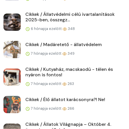
Cikkek / Állatvédelmi célú ivartalanítások
2025-ben, összegz...
6 hónapja ezelőtt
348
Cikkek / Madáretető - állatvédelem
7 hónapja ezelőtt
349
Cikkek / Kutyaház, macskaodú - télen és
nyáron is fontos!
7 hónapja ezelőtt
263
Cikkek / Élő állatot karácsonyra?! Ne!
7 hónapja ezelőtt
266
Cikkek / Állatok Világnapja – Október 4.