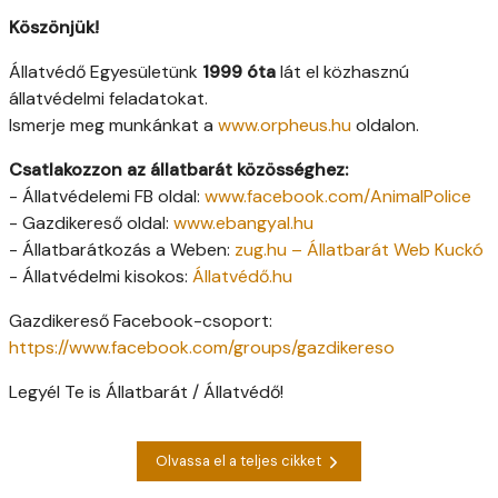
Köszönjük!
Állatvédő Egyesületünk
1999 óta
lát el közhasznú
állatvédelmi feladatokat.
Ismerje meg munkánkat a
www.orpheus.hu
oldalon.
Csatlakozzon az állatbarát közösséghez:
- Állatvédelemi FB oldal:
www.facebook.com/AnimalPolice
- Gazdikereső oldal:
www.ebangyal.hu
- Állatbarátkozás a Weben:
zug.hu – Állatbarát Web Kuckó
- Állatvédelmi kisokos:
Állatvédő.hu
Gazdikereső Facebook-csoport:
https://www.facebook.com/groups/gazdikereso
Legyél Te is Állatbarát / Állatvédő!
Olvassa el a teljes cikket