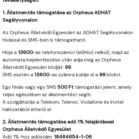
tevékenységet!
1. Állatmentés támogatása az Orpheus ADHAT
Segélyvonalon
Az Orpheus Állatvédő Egyesület az ADHAT Segélyvonalon
hívással és SMS-ben is támogatható.
Hívja a
13600
-as telefonszámot (előhívó nélkül), majd az
automata bejelentkezése után adja meg az Orpheus
Állatvédő Egyesület kódját:
99
.
SMS esetén a
13600
-as számra küldje el a
99
kódot.
Egy hívás vagy egy SMS
500 Ft
támogatást jelent, amely
teljes egészében az állatmentést segíti.
A szolgáltatás a Telekom, Telenor, Vodafone és Invitel
hálózatából érhető el.
2. Állatmentés támogatása adó 1% felajánlással
Orpheus Állatvédő Egyesület
Adó 1%-hoz adószám:
18464654-1-06