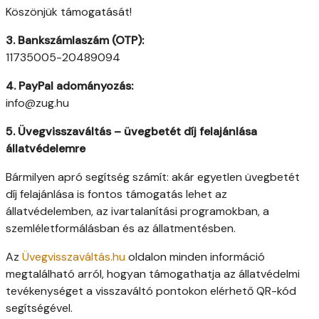
Köszönjük támogatását!
3. Bankszámlaszám (OTP):
11735005-20489094
4. PayPal adományozás:
info@zug.hu
5. Üvegvisszaváltás – üvegbetét díj felajánlása
állatvédelemre
Bármilyen apró segítség számít: akár egyetlen üvegbetét
díj felajánlása is fontos támogatás lehet az
állatvédelemben, az ivartalanítási programokban, a
szemléletformálásban és az állatmentésben.
Az
Üvegvisszaváltás.hu
oldalon minden információ
megtalálható arról, hogyan támogathatja az állatvédelmi
tevékenységet a visszaváltó pontokon elérhető QR-kód
segítségével.