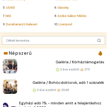
5.
USAID
6.
Gázolaj
7.
NKE
8.
Szőke Gábor Miklós
9.
Dunaharaszti baleset
10.
Liverpool
Népszerű
Galéria / Kórháztámogatás
2 éve ezelőtt
2711
Galéria / Bohócdoktorok, adó 1 százalék
3 éve ezelőtt
2548
Egyházi adó 1% - minden amit a felajánláshoz