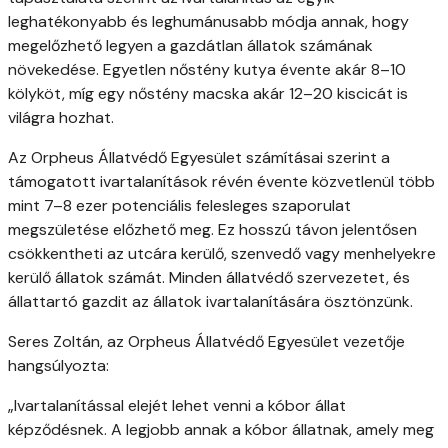
leghatékonyabb és leghumánusabb módja annak, hogy
megelőzhető legyen a gazdátlan állatok számának
növekedése. Egyetlen nőstény kutya évente akár 8–10
kölyköt, míg egy nőstény macska akár 12–20 kiscicát is
világra hozhat.
Az Orpheus Állatvédő Egyesület számításai szerint a
támogatott ivartalanítások révén évente közvetlenül több
mint 7–8 ezer potenciális felesleges szaporulat
megszületése előzhető meg. Ez hosszú távon jelentősen
csökkentheti az utcára kerülő, szenvedő vagy menhelyekre
kerülő állatok számát. Minden állatvédő szervezetet, és
állattartó gazdit az állatok ivartalanítására ösztönzünk.
Seres Zoltán, az Orpheus Állatvédő Egyesület vezetője
hangsúlyozta:
„Ivartalanítással elejét lehet venni a kóbor állat
képződésnek. A legjobb annak a kóbor állatnak, amely meg