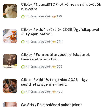
Cikkek / NyusziSTOP-ot kérnek az állatvédők
húsvétra
4 hónapja ezelőtt
235
Cikkek / Adó 1 százalék 2026 Ügyfélkapuval
– így ajánlhatod ...
4 hónapja ezelőtt
244
Cikkek / Fontos állatvédelmi feladatok
tavasszal: a házi ked...
4 hónapja ezelőtt
308
Cikkek / Adó 1% felajánlás 2026 – Így
segíthetsz gyermekment...
4 hónapja ezelőtt
435
Galéria / Felajánlásod sokat jelent