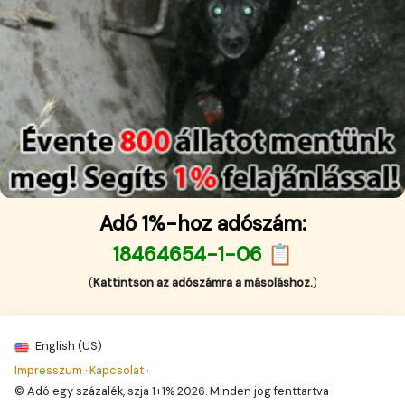
Adó 1%-hoz adószám:
18464654-1-06 📋
(
Kattintson az adószámra a másoláshoz.
)
English (US)
Impresszum
·
Kapcsolat
·
© Adó egy százalék, szja 1+1% 2026. Minden jog fenttartva