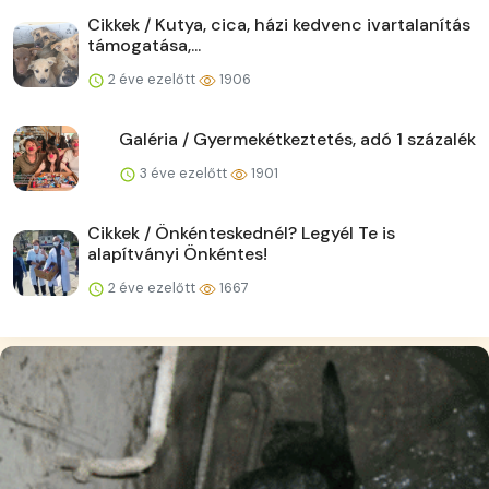
Cikkek / Kutya, cica, házi kedvenc ivartalanítás
támogatása,...
2 éve ezelőtt
1906
Galéria / Gyermekétkeztetés, adó 1 százalék
3 éve ezelőtt
1901
Cikkek / Önkénteskednél? Legyél Te is
alapítványi Önkéntes!
2 éve ezelőtt
1667