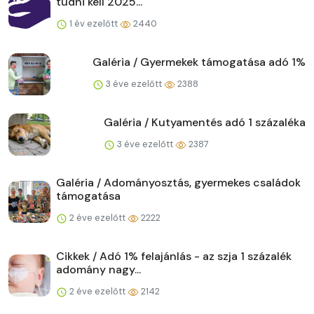
tudni kell 2025...
1 év ezelőtt
2440
Galéria / Gyermekek támogatása adó 1%
3 éve ezelőtt
2388
Galéria / Kutyamentés adó 1 százaléka
3 éve ezelőtt
2387
Galéria / Adományosztás, gyermekes családok
támogatása
2 éve ezelőtt
2222
Cikkek / Adó 1% felajánlás - az szja 1 százalék
adomány nagy...
2 éve ezelőtt
2142