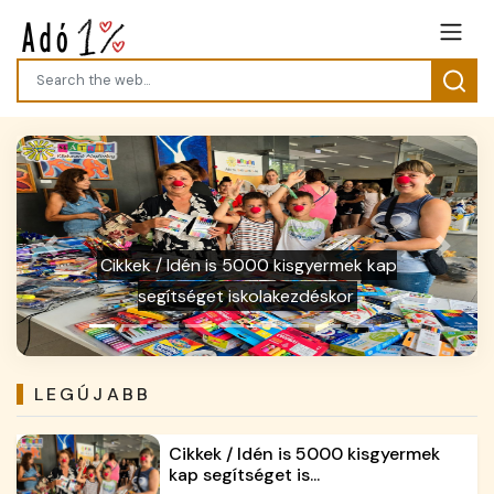
Previous
Next
Galéria / Hőhullám, kutyameleg - házi
kedvenceink cédelme
LEGÚJABB
Cikkek / Idén is 5000 kisgyermek
kap segítséget is...