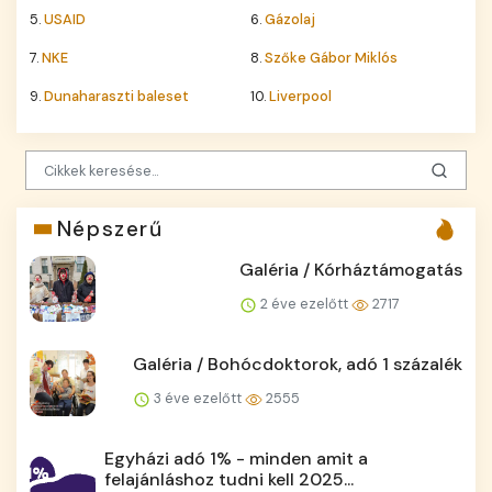
5.
USAID
6.
Gázolaj
7.
NKE
8.
Szőke Gábor Miklós
9.
Dunaharaszti baleset
10.
Liverpool
Népszerű
Galéria / Kórháztámogatás
2 éve ezelőtt
2717
Galéria / Bohócdoktorok, adó 1 százalék
3 éve ezelőtt
2555
Egyházi adó 1% - minden amit a
felajánláshoz tudni kell 2025...