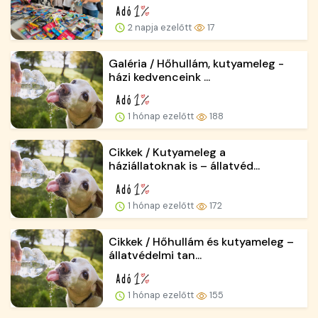
2 napja ezelőtt
17
Galéria / Hőhullám, kutyameleg -
házi kedvenceink ...
1 hónap ezelőtt
188
Cikkek / Kutyameleg a
háziállatoknak is – állatvéd...
1 hónap ezelőtt
172
Cikkek / Hőhullám és kutyameleg –
állatvédelmi tan...
1 hónap ezelőtt
155