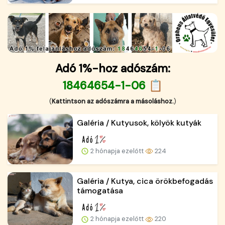
Adó 1%-hoz adószám:
18464654-1-06 📋
(
Kattintson az adószámra a másoláshoz.
)
Galéria / Kutyusok, kölyök kutyák
2 hónapja ezelőtt
224
Galéria / Kutya, cica örökbefogadás
támogatása
2 hónapja ezelőtt
220