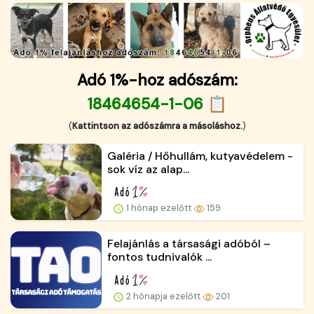
Adó 1%-hoz adószám:
18464654-1-06 📋
(
Kattintson az adószámra a másoláshoz.
)
Galéria / Hőhullám, kutyavédelem -
sok víz az alap...
1 hónap ezelőtt
159
Felajánlás a társasági adóból –
fontos tudnivalók ...
2 hónapja ezelőtt
201