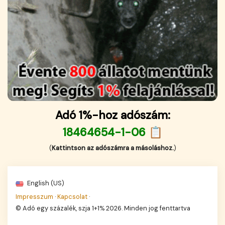
Adó 1%-hoz adószám:
18464654-1-06 📋
(
Kattintson az adószámra a másoláshoz.
)
English (US)
Impresszum
·
Kapcsolat
·
© Adó egy százalék, szja 1+1% 2026. Minden jog fenttartva