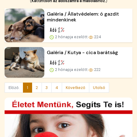
(
Kattintson az adószámra a másoláshoz.
)
Galéria / Állatvédelem: ó gazdit
mindenkinek
2 hónapja ezelőtt
224
Galéria / Kutya - cica barátság
2 hónapja ezelőtt
222
Előző.
1
2
3
4
Következő
Utolsó