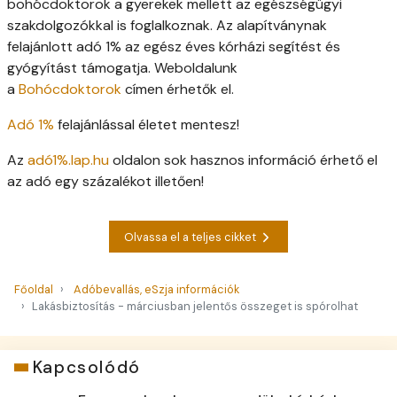
bohócdoktorok a gyerekek mellett az egészségügyi
szakdolgozókkal is foglalkoznak. Az alapítványnak
felajánlott adó 1% az egész éves kórházi segítést és
gyógyítást támogatja. Weboldalunk
a
Bohócdoktorok
címen érhetők el.
Adó 1%
felajánlással életet mentesz!
Az
adó1%.lap.hu
oldalon sok hasznos információ érhető el
az adó egy százalékot illetően!
Olvassa el a teljes cikket
Főoldal
Adóbevallás, eSzja információk
Lakásbiztosítás - márciusban jelentős összeget is spórolhat
Kapcsolódó