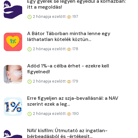
Egy gyerek se legyen egyedül a kórházban:
itt a megoldás!
2 hónapja ezelőtt
197
A Bátor Táborban mintha lenne egy
láthatatlan kötelék köztün...
2 hónapja ezelőtt
178
Adód 1%-a célba érhet - ezekre kell
figyelned!
2 hónapja ezelőtt
179
Erre figyeljen az szja-bevallásnál: a NAV
szerint ezek a leg...
2 hónapja ezelőtt
190
NAV kisfilm: Útmutató az ingatlan-
bérbeadásból és -értékesít...