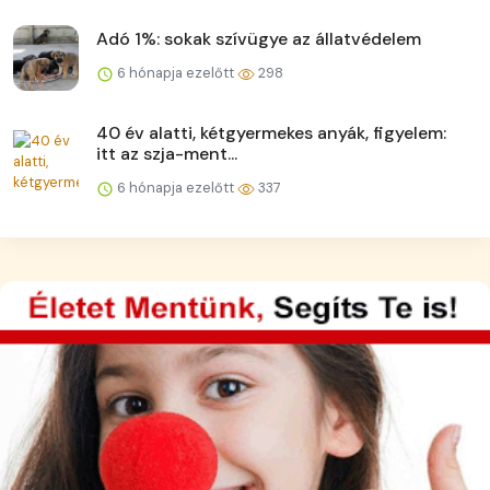
Adó 1%: sokak szívügye az állatvédelem
6 hónapja ezelőtt
298
40 év alatti, kétgyermekes anyák, figyelem:
itt az szja-ment...
6 hónapja ezelőtt
337