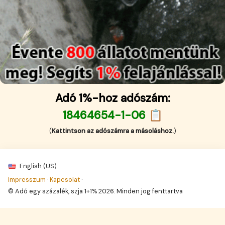
Adó 1%-hoz adószám:
18464654-1-06 📋
(
Kattintson az adószámra a másoláshoz.
)
English (US)
Impresszum
·
Kapcsolat
·
© Adó egy százalék, szja 1+1% 2026. Minden jog fenttartva