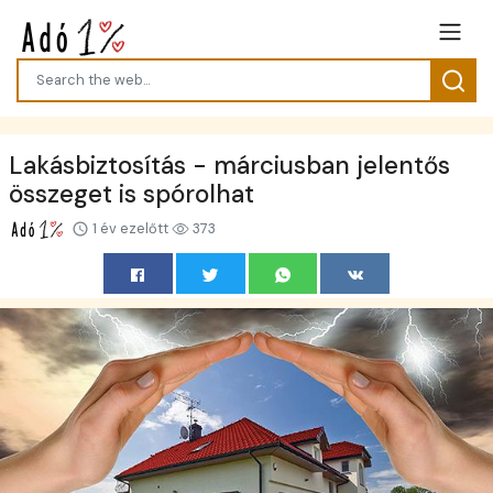
Lakásbiztosítás - márciusban jelentős
összeget is spórolhat
1 év ezelőtt
373