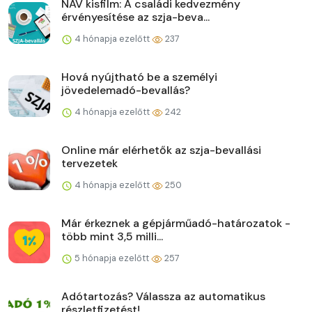
NAV kisfilm: A családi kedvezmény
érvényesítése az szja-beva...
4 hónapja ezelőtt
237
Hová nyújtható be a személyi
jövedelemadó-bevallás?
4 hónapja ezelőtt
242
Online már elérhetők az szja-bevallási
tervezetek
4 hónapja ezelőtt
250
Már érkeznek a gépjárműadó-határozatok -
több mint 3,5 milli...
5 hónapja ezelőtt
257
Adótartozás? Válassza az automatikus
részletfizetést!