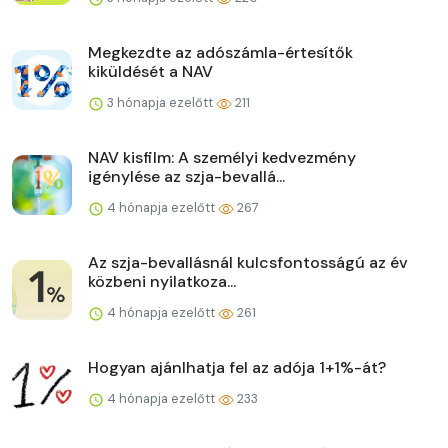
Megkezdte az adószámla-értesítők
kiküldését a NAV
3 hónapja ezelőtt
211
NAV kisfilm: A személyi kedvezmény
igénylése az szja-bevallá...
4 hónapja ezelőtt
267
Az szja-bevallásnál kulcsfontosságú az év
közbeni nyilatkoza...
4 hónapja ezelőtt
261
Hogyan ajánlhatja fel az adója 1+1%-át?
4 hónapja ezelőtt
233