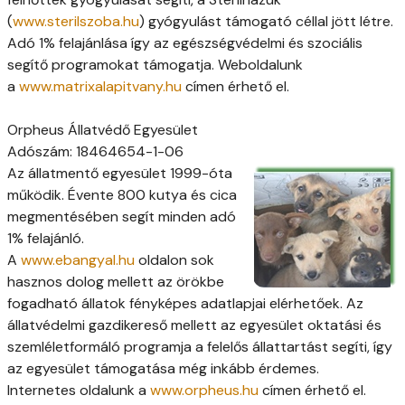
(
www.sterilszoba.hu
) gyógyulást támogató céllal jött létre.
Adó 1% felajánlása így az egészségvédelmi és szociális
segítő programokat támogatja. Weboldalunk
a
www.matrixalapitvany.hu
címen érhető el.
Orpheus Állatvédő Egyesület
Adószám: 18464654-1-06
Az állatmentő egyesület 1999-óta
működik. Évente 800 kutya és cica
megmentésében segít minden adó
1% felajánló.
A
www.ebangyal.hu
oldalon sok
hasznos dolog mellett az örökbe
fogadható állatok fényképes adatlapjai elérhetőek. Az
állatvédelmi gazdikereső mellett az egyesület oktatási és
szemléletformáló programja a felelős állattartást segíti, így
az egyesület támogatása még inkább érdemes.
Internetes oldalunk a
www.orpheus.hu
címen érhető el.