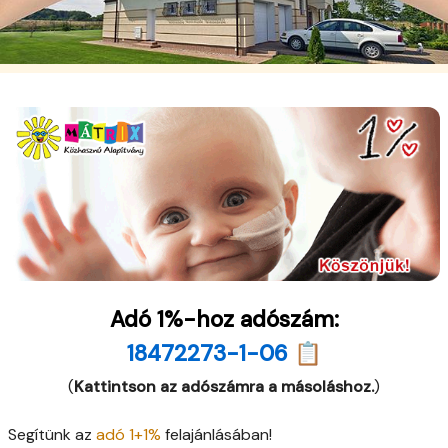
Adó 1%-hoz adószám:
18472273-1-06 📋
(
Kattintson az adószámra a másoláshoz.
)
Segítünk az
adó 1+1%
felajánlásában!