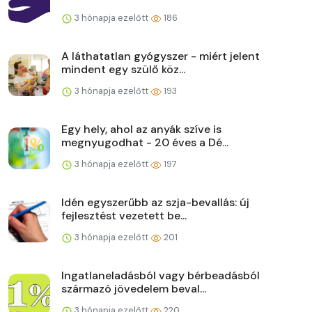
3 hónapja ezelőtt
186
A láthatatlan gyógyszer - miért jelent
mindent egy szülő köz...
3 hónapja ezelőtt
193
Egy hely, ahol az anyák szíve is
megnyugodhat - 20 éves a Dé...
3 hónapja ezelőtt
197
Idén egyszerűbb az szja-bevallás: új
fejlesztést vezetett be...
3 hónapja ezelőtt
201
Ingatlaneladásból vagy bérbeadásból
származó jövedelem beval...
3 hónapja ezelőtt
220