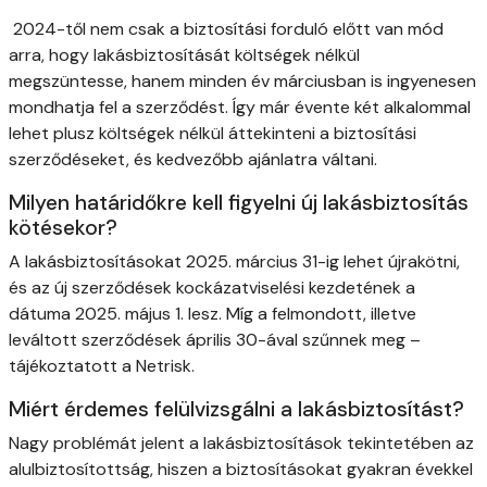
2024-től nem csak a biztosítási forduló előtt van mód
arra, hogy lakásbiztosítását költségek nélkül
megszüntesse, hanem minden év márciusban is ingyenesen
mondhatja fel a szerződést. Így már évente két alkalommal
lehet plusz költségek nélkül áttekinteni a biztosítási
szerződéseket, és kedvezőbb ajánlatra váltani.
Milyen határidőkre kell figyelni új lakásbiztosítás
kötésekor?
A lakásbiztosításokat 2025. március 31-ig lehet újrakötni,
és az új szerződések kockázatviselési kezdetének a
dátuma 2025. május 1. lesz. Míg a felmondott, illetve
leváltott szerződések április 30-ával szűnnek meg –
tájékoztatott a Netrisk.
Miért érdemes felülvizsgálni a lakásbiztosítást?
Nagy problémát jelent a lakásbiztosítások tekintetében az
alulbiztosítottság, hiszen a biztosításokat gyakran évekkel