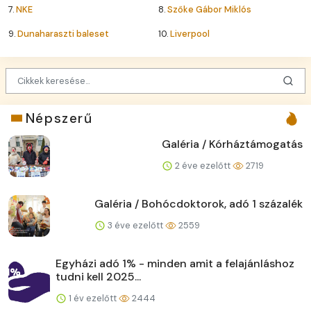
7.
NKE
8.
Szőke Gábor Miklós
9.
Dunaharaszti baleset
10.
Liverpool
Népszerű
Galéria / Kórháztámogatás
2 éve ezelőtt
2719
Galéria / Bohócdoktorok, adó 1 százalék
3 éve ezelőtt
2559
Egyházi adó 1% - minden amit a felajánláshoz
tudni kell 2025...
1 év ezelőtt
2444