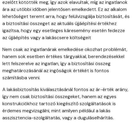
ezelőtt kötötték meg, így azok elavultak, míg az ingatlanok
ára az utóbbi időben jelentősen emelkedett. Ez az alkalom
lehetőséget teremt arra, hogy felülvizsgálja biztosítását, és
a biztosítási összeget az aktuális újjáépítési értékhez
igazítsa, hogy egy esetleges káresemény esetén fedezze
az újjáépítés vagy a lakáscsere költségeit
Nem csak az ingatlanárak emelkedése okozhat problémát,
hanem sok esetben értékes tárgyakkal, berendezésekkel
lett felszerelve az ingatlan, így a biztosítási összeg
meghatározásánál az ingóságok értékét is fontos
számításba venni.
A lakásbiztosítás kiválasztásánál fontos az ár-érték arány,
így nem csak biztosítási összegeket, hanem az egyes
konstrukciókhoz tartozó kiegészítő szolgáltatások is
érdemes megvizsgálni, mint amilyen például a lakás
asszisztencia-szolgáltatás, vagy a duguláselhárítás.