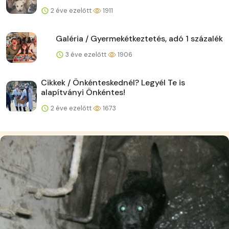
2 éve ezelőtt
1911
Galéria / Gyermekétkeztetés, adó 1 százalék
3 éve ezelőtt
1906
Cikkek / Önkénteskednél? Legyél Te is
alapítványi Önkéntes!
2 éve ezelőtt
1673