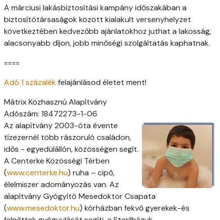
A márciusi lakásbiztosítási kampány időszakában a
biztosítótársaságok között kialakult versenyhelyzet
következtében kedvezőbb ajánlatokhoz juthat a lakosság,
alacsonyabb díjon, jobb minőségi szolgáltatás kaphatnak.
====
Adó 1 százalék
felajánlásod életet ment!
Mátrix Közhasznú Alapítvány
Adószám: 18472273-1-06
Az alapítvány 2003-óta évente
tízezernél több rászoruló családon,
idős - egyedülállón, közösségen segít.
A Centerke Közösségi Térben
(
www.centerke.hu
) ruha – cipő,
élelmiszer adományozás van. Az
alapítvány Gyógyító Mesedoktor Csapata
(
www.mesedoktor.hu
) kórházban fekvő gyerekek-és
felnőttek gyógyulását segíti, a Sterilházuk