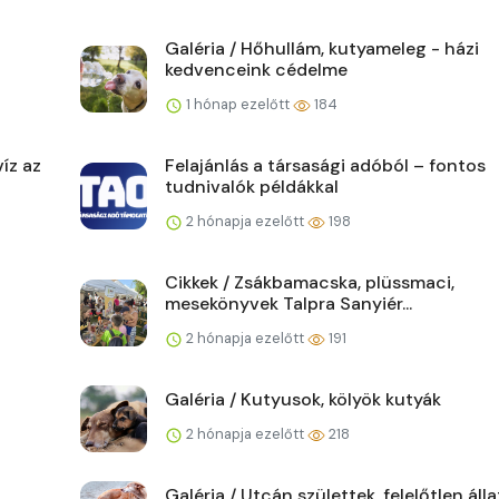
Galéria / Hőhullám, kutyameleg - házi
kedvenceink cédelme
1 hónap ezelőtt
184
íz az
Felajánlás a társasági adóból – fontos
tudnivalók példákkal
2 hónapja ezelőtt
198
Cikkek / Zsákbamacska, plüssmaci,
mesekönyvek Talpra Sanyiér...
2 hónapja ezelőtt
191
Galéria / Kutyusok, kölyök kutyák
2 hónapja ezelőtt
218
Galéria / Utcán születtek, felelőtlen áll