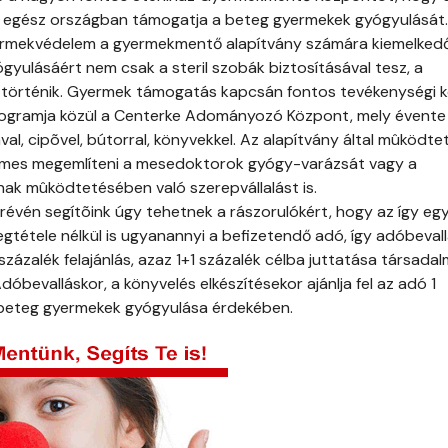
z egész országban támogatja a beteg gyermekek gyógyulását.
gyermekvédelem a gyermekmentő alapítvány számára kiemelked
gyulásáért nem csak a steril szobák biztosításával tesz, a
történik. Gyermek támogatás kapcsán fontos tevékenységi 
rogramja közül a Centerke Adományozó Központ, mely évente
al, cipõvel, bútorral, könyvekkel. Az alapítvány által mûködtet
es megemlíteni a mesedoktorok gyógy-varázsát vagy a
k mûködtetésében való szerepvállalást is.
 révén segítõink úgy tehetnek a rászorulókért, hogy az így eg
megtétele nélkül is ugyanannyi a befizetendő adó, így adóbevall
 százalék felajánlás, azaz 1+1 százalék célba juttatása társadal
óbevalláskor, a könyvelés elkészítésekor ajánlja fel az adó 1
 beteg gyermekek gyógyulása érdekében.