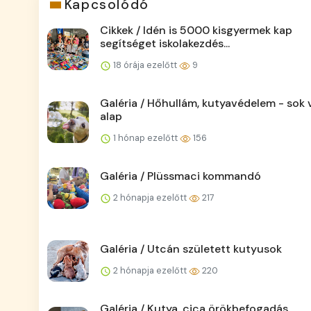
Kapcsolódó
Cikkek / Idén is 5000 kisgyermek kap
segítséget iskolakezdés...
18 órája ezelőtt
9
Galéria / Hőhullám, kutyavédelem - sok v
alap
1 hónap ezelőtt
156
Galéria / Plüssmaci kommandó
2 hónapja ezelőtt
217
Galéria / Utcán született kutyusok
2 hónapja ezelőtt
220
Galéria / Kutya, cica örökbefogadás