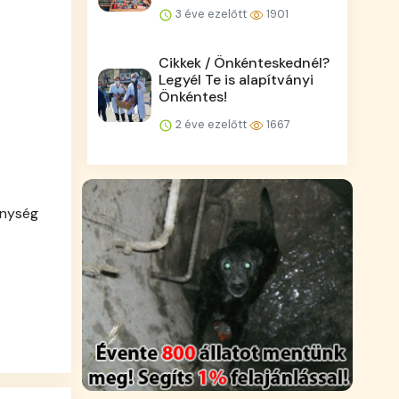
3 éve ezelőtt
1901
Cikkek / Önkénteskednél?
Legyél Te is alapítványi
Önkéntes!
2 éve ezelőtt
1667
enység