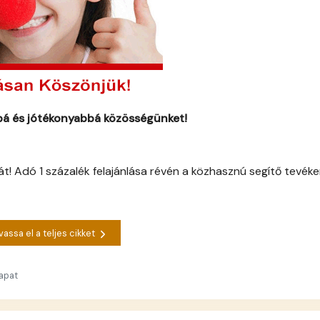
bbá és jótékonyabbá közösségünket!
t! Adó 1 százalék felajánlása révén a közhasznú segítő tevék
vassa el a teljes cikket
apat