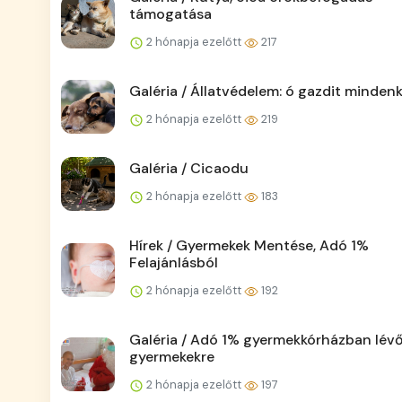
támogatása
2 hónapja ezelőtt
217
Galéria / Állatvédelem: ó gazdit minden
2 hónapja ezelőtt
219
Galéria / Cicaodu
2 hónapja ezelőtt
183
Hírek / Gyermekek Mentése, Adó 1%
Felajánlásból
2 hónapja ezelőtt
192
Galéria / Adó 1% gyermekkórházban lév
gyermekekre
2 hónapja ezelőtt
197