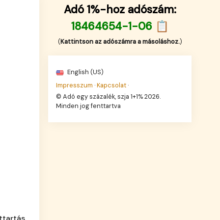
Adó 1%-hoz adószám:
18464654-1-06 📋
(
Kattintson az adószámra a másoláshoz.
)
English (US)
Impresszum
·
Kapcsolat
·
© Adó egy százalék, szja 1+1% 2026.
Minden jog fenttartva
attartás