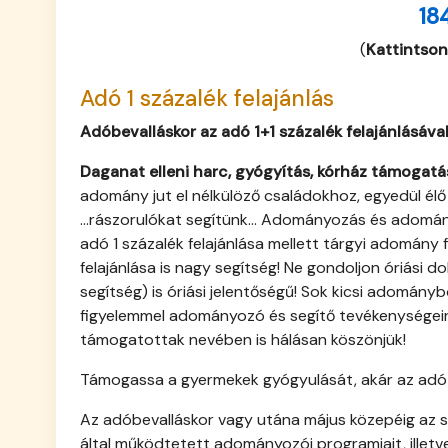
18
(
Kattintson
Adó 1 százalék felajánlás
Adóbevalláskor az adó 1+1 százalék felajánlásával
Daganat elleni harc, gyógyítás, kórház támogatá
adomány jut el nélkülöző családokhoz, egyedül él
...rászorulókat segítünk... Adományozás és adomán
adó 1 százalék felajánlása mellett tárgyi adomá
felajánlása is nagy segítség! Ne gondoljon óriási 
segítség) is óriási jelentőségű! Sok kicsi adományb
figyelemmel adományozó és segítő tevékenységeink
támogatottak nevében is hálásan köszönjük!
Támogassa a gyermekek gyógyulását, akár az adó 1
Az adóbevalláskor vagy utána május közepéig az sz
által működtetett adományozói programjait, illet