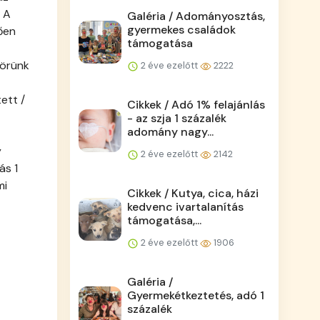
 A
Galéria / Adományosztás,
gyermekes családok
ően
támogatása
körünk
2 éve ezelőtt
2222
ett /
Cikkek / Adó 1% felajánlás
- az szja 1 százalék
adomány nagy...
y
2 éve ezelőtt
2142
ás 1
mi
Cikkek / Kutya, cica, házi
kedvenc ivartalanítás
támogatása,...
2 éve ezelőtt
1906
Galéria /
Gyermekétkeztetés, adó 1
százalék