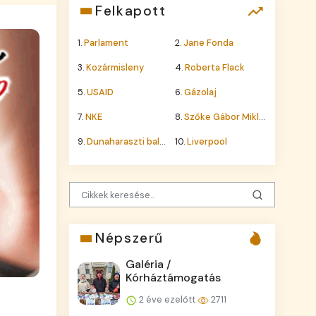
Felkapott
1.
Parlament
2.
Jane Fonda
3.
Kozármisleny
4.
Roberta Flack
5.
USAID
6.
Gázolaj
7.
NKE
8.
Szőke Gábor Miklós
9.
Dunaharaszti baleset
10.
Liverpool
Népszerű
Galéria /
Kórháztámogatás
2 éve ezelőtt
2711