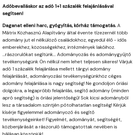
Adóbevalláskor az adó 1+1 százalék felajánlásával
segítsen!
Daganat elleni harc, gyógyítás, kórház támogatás.
A
Mátrix Közhasznú Alapítvány által évente tízezernél több
adomány jut el nélkülöző családokhoz, egyedül élő - idős
emberekhez, közösségekhez, intézmények lakóihoz.
...rászorulókat segítünk... Adományozás és adománygyűjtő
tevékenységünk Ön nélkül nem lehet teljesen sikeres! Várjuk
adó 1 százalék felajánlása mellett tárgyi adomány
felajánlását, adományozási tevékenységünkhöz céges
adomány felajánlása is nagy segítség! Ne gondoljon óriási
dolgokra, a legapróbb felajánlás, segítő adomány (minden
apró segítség) is óriási jelentőségű! Sok kicsi adományból
lesz a társadalom szintjén pótolhatatlan segítség! Kérjük
kísérje figyelemmel adományozó és segítő
tevékenységeinket! Figyelmét, adományát, segítségét,
közbenjárását a rászoruló támogatottak nevében is
hálásan köszönjük!