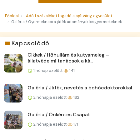
Főoldal
Adó 1 százalékot fogadó alapítvány, egyesület
Galéria / Gyermeknapra játék adományok kisgyermekeknek
Kapcsolódó
Cikkek / Hőhullám és kutyameleg –
állatvédelmi tanácsok a ká...
1 hónap ezelőtt
141
Galéria / Játék, nevetés a bohócdoktorokkal
2 hónapja ezelőtt
182
Galéria / Önkéntes Csapat
2 hónapja ezelőtt
171