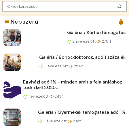
Népszerű
Galéria / Kórháztámogatás
2 éve ezelőtt
2704
Galéria / Bohócdoktorok, adó 1 százalék
3 éve ezelőtt
2542
Egyházi adó 1% - minden amit a felajánláshoz
tudni kell 2025...
1 év ezelőtt
2434
Galéria / Gyermekek támogatása adó 1%
3 éve ezelőtt
2385