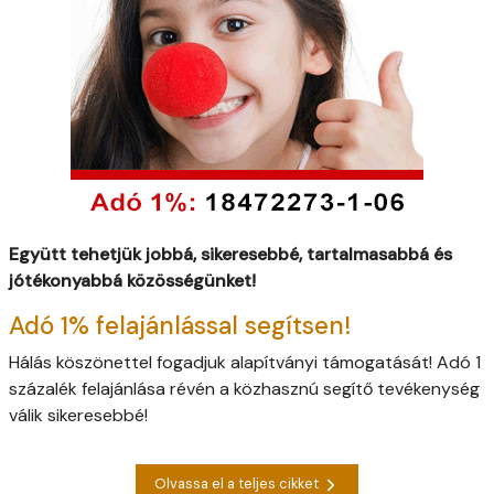
Együtt tehetjük jobbá, sikeresebbé, tartalmasabbá és
jótékonyabbá közösségünket!
Adó 1% felajánlással segítsen!
Hálás köszönettel fogadjuk alapítványi támogatását! Adó 1
százalék felajánlása révén a közhasznú segítő tevékenység
válik sikeresebbé!
Olvassa el a teljes cikket