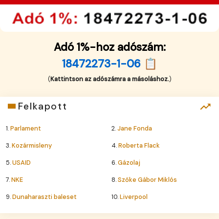
Adó 1%-hoz adószám:
18472273-1-06 📋
(
Kattintson az adószámra a másoláshoz.
)
Felkapott
1.
Parlament
2.
Jane Fonda
3.
Kozármisleny
4.
Roberta Flack
5.
USAID
6.
Gázolaj
7.
NKE
8.
Szőke Gábor Miklós
9.
Dunaharaszti baleset
10.
Liverpool