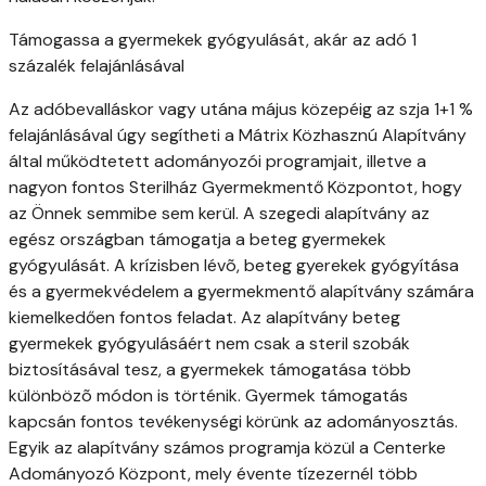
Támogassa a gyermekek gyógyulását, akár az adó 1
százalék felajánlásával
Az adóbevalláskor vagy utána május közepéig az szja 1+1 %
felajánlásával úgy segítheti a Mátrix Közhasznú Alapítvány
által működtetett adományozói programjait, illetve a
nagyon fontos Sterilház Gyermekmentő Központot, hogy
az Önnek semmibe sem kerül. A szegedi alapítvány az
egész országban támogatja a beteg gyermekek
gyógyulását. A krízisben lévõ, beteg gyerekek gyógyítása
és a gyermekvédelem a gyermekmentő alapítvány számára
kiemelkedően fontos feladat. Az alapítvány beteg
gyermekek gyógyulásáért nem csak a steril szobák
biztosításával tesz, a gyermekek támogatása több
különbözõ módon is történik. Gyermek támogatás
kapcsán fontos tevékenységi körünk az adományosztás.
Egyik az alapítvány számos programja közül a Centerke
Adományozó Központ, mely évente tízezernél több