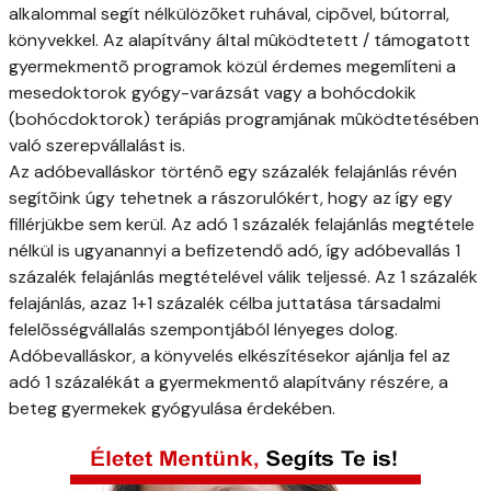
alkalommal segít nélkülözõket ruhával, cipõvel, bútorral,
könyvekkel. Az alapítvány által mûködtetett / támogatott
gyermekmentõ programok közül érdemes megemlíteni a
mesedoktorok gyógy-varázsát vagy a bohócdokik
(bohócdoktorok) terápiás programjának mûködtetésében
való szerepvállalást is.
Az adóbevalláskor történõ egy százalék felajánlás révén
segítõink úgy tehetnek a rászorulókért, hogy az így egy
fillérjükbe sem kerül. Az adó 1 százalék felajánlás megtétele
nélkül is ugyanannyi a befizetendő adó, így adóbevallás 1
százalék felajánlás megtételével válik teljessé. Az 1 százalék
felajánlás, azaz 1+1 százalék célba juttatása társadalmi
felelõsségvállalás szempontjából lényeges dolog.
Adóbevalláskor, a könyvelés elkészítésekor ajánlja fel az
adó 1 százalékát a gyermekmentő alapítvány részére, a
beteg gyermekek gyógyulása érdekében.