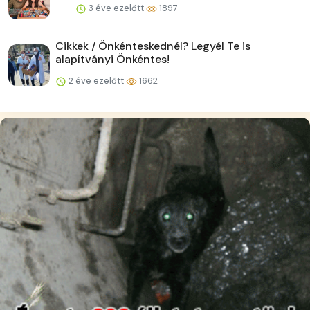
3 éve ezelőtt
1897
Cikkek / Önkénteskednél? Legyél Te is
alapítványi Önkéntes!
2 éve ezelőtt
1662