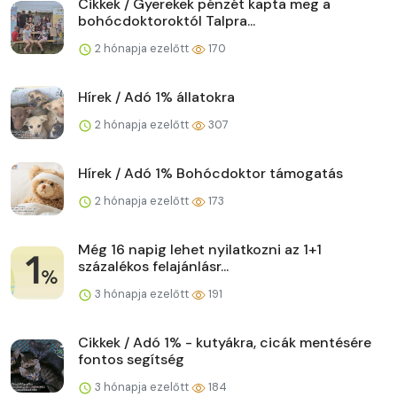
Cikkek / Gyerekek pénzét kapta meg a
bohócdoktoroktól Talpra...
2 hónapja ezelőtt
170
Hírek / Adó 1% állatokra
2 hónapja ezelőtt
307
Hírek / Adó 1% Bohócdoktor támogatás
2 hónapja ezelőtt
173
Még 16 napig lehet nyilatkozni az 1+1
százalékos felajánlásr...
3 hónapja ezelőtt
191
Cikkek / Adó 1% - kutyákra, cicák mentésére
fontos segítség
3 hónapja ezelőtt
184