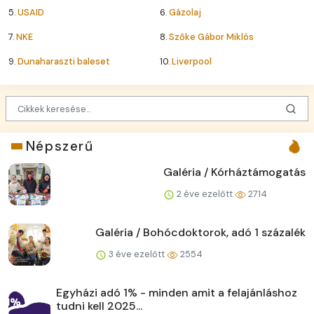
5.
USAID
6.
Gázolaj
7.
NKE
8.
Szőke Gábor Miklós
9.
Dunaharaszti baleset
10.
Liverpool
Népszerű
Galéria / Kórháztámogatás
2 éve ezelőtt
2714
Galéria / Bohócdoktorok, adó 1 százalék
3 éve ezelőtt
2554
Egyházi adó 1% - minden amit a felajánláshoz
tudni kell 2025...