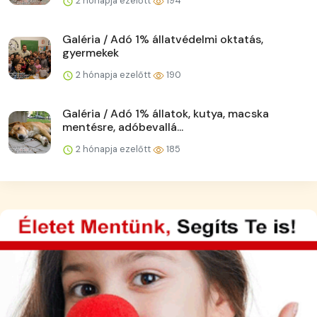
2 hónapja ezelőtt
194
Galéria / Adó 1% állatvédelmi oktatás,
gyermekek
2 hónapja ezelőtt
190
Galéria / Adó 1% állatok, kutya, macska
mentésre, adóbevallá...
2 hónapja ezelőtt
185