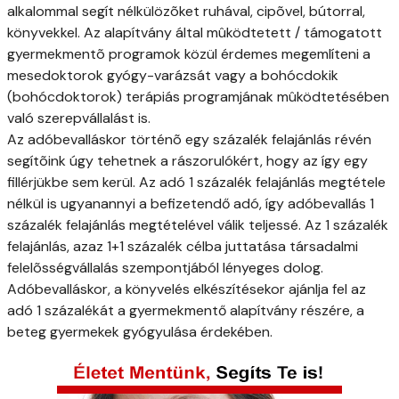
alkalommal segít nélkülözõket ruhával, cipõvel, bútorral,
könyvekkel. Az alapítvány által mûködtetett / támogatott
gyermekmentõ programok közül érdemes megemlíteni a
mesedoktorok gyógy-varázsát vagy a bohócdokik
(bohócdoktorok) terápiás programjának mûködtetésében
való szerepvállalást is.
Az adóbevalláskor történõ egy százalék felajánlás révén
segítõink úgy tehetnek a rászorulókért, hogy az így egy
fillérjükbe sem kerül. Az adó 1 százalék felajánlás megtétele
nélkül is ugyanannyi a befizetendő adó, így adóbevallás 1
százalék felajánlás megtételével válik teljessé. Az 1 százalék
felajánlás, azaz 1+1 százalék célba juttatása társadalmi
felelõsségvállalás szempontjából lényeges dolog.
Adóbevalláskor, a könyvelés elkészítésekor ajánlja fel az
adó 1 százalékát a gyermekmentő alapítvány részére, a
beteg gyermekek gyógyulása érdekében.