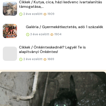
Cikkek / Kutya, cica, házi kedvenc ivartalanítás
támogatása,...
2 éve ezelőtt
1909
Galéria / Gyermekétkeztetés, adó 1 százalék
3 éve ezelőtt
1904
Cikkek / Önkénteskednél? Legyél Te is
alapítványi Önkéntes!
2 éve ezelőtt
1669