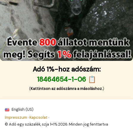
Adó 1%-hoz adószám:
18464654-1-06 📋
(
Kattintson az adószámra a másoláshoz.
)
English (US)
Impresszum
·
Kapcsolat
·
© Adó egy százalék, szja 1+1% 2026. Minden jog fenttartva