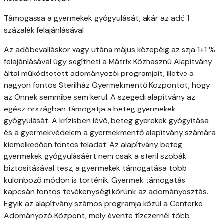
Támogassa a gyermekek gyógyulását, akár az adó 1
százalék felajánlásával
Az adóbevalláskor vagy utána május közepéig az szja 1+1 %
felajánlásával úgy segítheti a Mátrix Közhasznú Alapítvány
által működtetett adományozói programjait, illetve a
nagyon fontos Sterilház Gyermekmentő Központot, hogy
az Önnek semmibe sem kerül. A szegedi alapítvány az
egész országban támogatja a beteg gyermekek
gyógyulását. A krízisben lévõ, beteg gyerekek gyógyítása
és a gyermekvédelem a gyermekmentő alapítvány számára
kiemelkedően fontos feladat. Az alapítvány beteg
gyermekek gyógyulásáért nem csak a steril szobák
biztosításával tesz, a gyermekek támogatása több
különbözõ módon is történik. Gyermek támogatás
kapcsán fontos tevékenységi körünk az adományosztás.
Egyik az alapítvány számos programja közül a Centerke
Adományozó Központ, mely évente tízezernél több