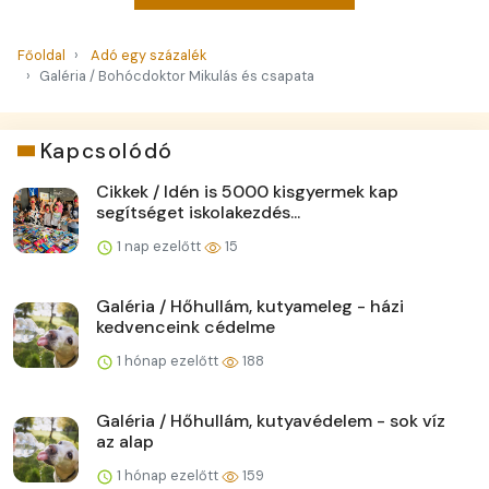
Főoldal
Adó egy százalék
Galéria / Bohócdoktor Mikulás és csapata
Kapcsolódó
Cikkek / Idén is 5000 kisgyermek kap
segítséget iskolakezdés...
1 nap ezelőtt
15
Galéria / Hőhullám, kutyameleg - házi
kedvenceink cédelme
1 hónap ezelőtt
188
Galéria / Hőhullám, kutyavédelem - sok víz
az alap
1 hónap ezelőtt
159