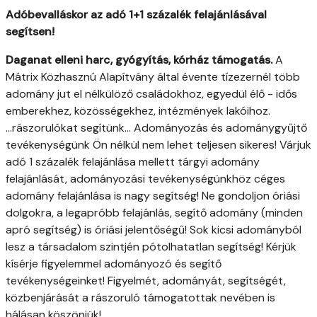
Adóbevalláskor az adó 1+1 százalék felajánlásával
segítsen!
Daganat elleni harc, gyógyítás, kórház támogatás.
A
Mátrix Közhasznú Alapítvány által évente tízezernél több
adomány jut el nélkülöző családokhoz, egyedül élő - idős
emberekhez, közösségekhez, intézmények lakóihoz.
...rászorulókat segítünk... Adományozás és adománygyűjtő
tevékenységünk Ön nélkül nem lehet teljesen sikeres! Várjuk
adó 1 százalék felajánlása mellett tárgyi adomány
felajánlását, adományozási tevékenységünkhöz céges
adomány felajánlása is nagy segítség! Ne gondoljon óriási
dolgokra, a legapróbb felajánlás, segítő adomány (minden
apró segítség) is óriási jelentőségű! Sok kicsi adományból
lesz a társadalom szintjén pótolhatatlan segítség! Kérjük
kísérje figyelemmel adományozó és segítő
tevékenységeinket! Figyelmét, adományát, segítségét,
közbenjárását a rászoruló támogatottak nevében is
hálásan köszönjük!