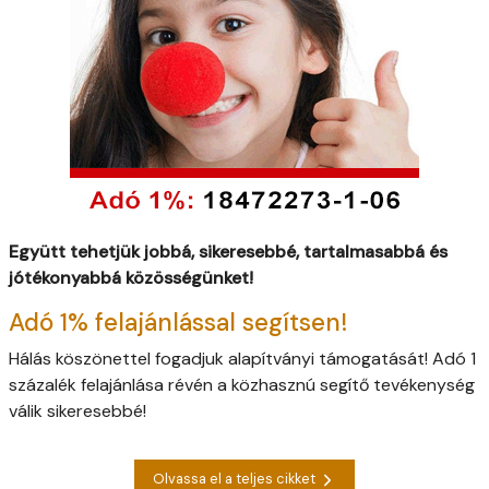
Együtt tehetjük jobbá, sikeresebbé, tartalmasabbá és
jótékonyabbá közösségünket!
Adó 1% felajánlással segítsen!
Hálás köszönettel fogadjuk alapítványi támogatását! Adó 1
százalék felajánlása révén a közhasznú segítő tevékenység
válik sikeresebbé!
Olvassa el a teljes cikket