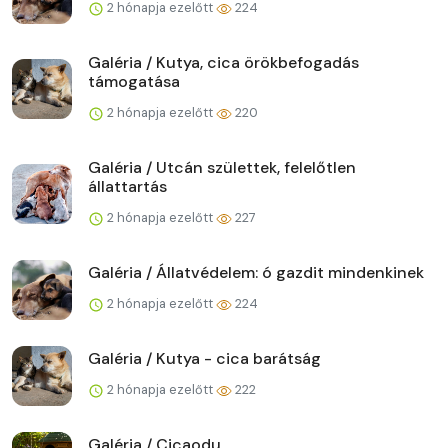
2 hónapja ezelőtt
224
Galéria / Kutya, cica örökbefogadás
támogatása
2 hónapja ezelőtt
220
Galéria / Utcán születtek, felelőtlen
állattartás
2 hónapja ezelőtt
227
Galéria / Állatvédelem: ó gazdit mindenkinek
2 hónapja ezelőtt
224
Galéria / Kutya - cica barátság
2 hónapja ezelőtt
222
Galéria / Cicaodu