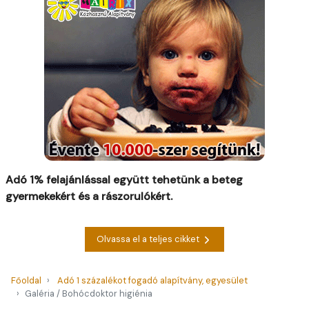
Adó 1% felajánlással együtt tehetünk a beteg
gyermekekért és a rászorulókért.
Olvassa el a teljes cikket
Főoldal
Adó 1 százalékot fogadó alapítvány, egyesület
Galéria / Bohócdoktor higiénia