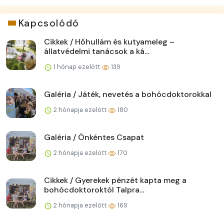
Kapcsolódó
Cikkek / Hőhullám és kutyameleg –
állatvédelmi tanácsok a ká...
1 hónap ezelőtt
139
Galéria / Játék, nevetés a bohócdoktorokkal
2 hónapja ezelőtt
180
Galéria / Önkéntes Csapat
2 hónapja ezelőtt
170
Cikkek / Gyerekek pénzét kapta meg a
bohócdoktoroktól Talpra...
2 hónapja ezelőtt
169