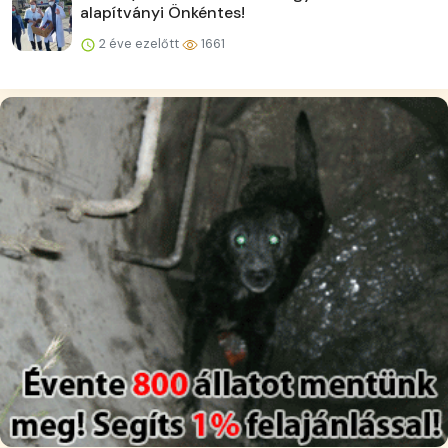
alapítványi Önkéntes!
2 éve ezelőtt
1661