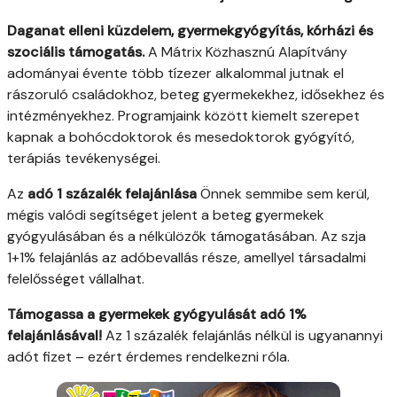
Daganat elleni küzdelem, gyermekgyógyítás, kórházi és
szociális támogatás.
A Mátrix Közhasznú Alapítvány
adományai évente több tízezer alkalommal jutnak el
rászoruló családokhoz, beteg gyermekekhez, idősekhez és
intézményekhez. Programjaink között kiemelt szerepet
kapnak a bohócdoktorok és mesedoktorok gyógyító,
terápiás tevékenységei.
Az
adó 1 százalék felajánlása
Önnek semmibe sem kerül,
mégis valódi segítséget jelent a beteg gyermekek
gyógyulásában és a nélkülözők támogatásában. Az szja
1+1% felajánlás az adóbevallás része, amellyel társadalmi
felelősséget vállalhat.
Támogassa a gyermekek gyógyulását adó 1%
felajánlásával!
Az 1 százalék felajánlás nélkül is ugyanannyi
adót fizet – ezért érdemes rendelkezni róla.