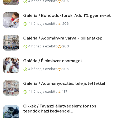
4 hónapja ezelőtt
206
Galéria / Bohócdoktorok, Adó 1% gyermekek
4 hónapja ezelőtt
206
Galéria / Adományra várva - pillanatkép
4 hónapja ezelőtt
200
Galéria / Élelmiszer csomagok
4 hónapja ezelőtt
205
Galéria / Adományosztás, tele jótettekkel
4 hónapja ezelőtt
197
Cikkek / Tavaszi állatvédelem: fontos
teendők házi kedvencei...