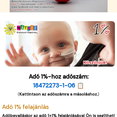
Adó 1%-hoz adószám:
18472273-1-06 📋
(
Kattintson az adószámra a másoláshoz.
)
Adó 1% felajánlás
Adóbevalláskor az adó 1+1% felajánlásával Ön is segíthet!