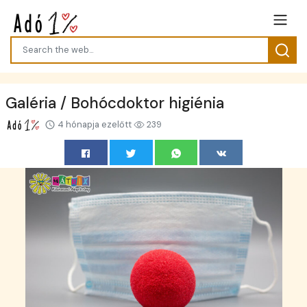
Galéria / Bohócdoktor higiénia
4 hónapja ezelőtt
239