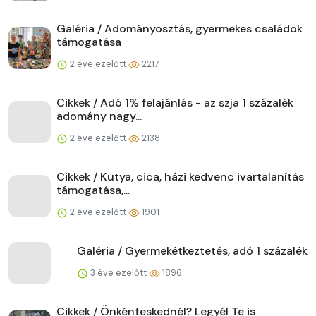
Galéria / Adományosztás, gyermekes családok
támogatása
2 éve ezelőtt
2217
Cikkek / Adó 1% felajánlás - az szja 1 százalék
adomány nagy...
2 éve ezelőtt
2138
Cikkek / Kutya, cica, házi kedvenc ivartalanítás
támogatása,...
2 éve ezelőtt
1901
Galéria / Gyermekétkeztetés, adó 1 százalék
3 éve ezelőtt
1896
Cikkek / Önkénteskednél? Legyél Te is