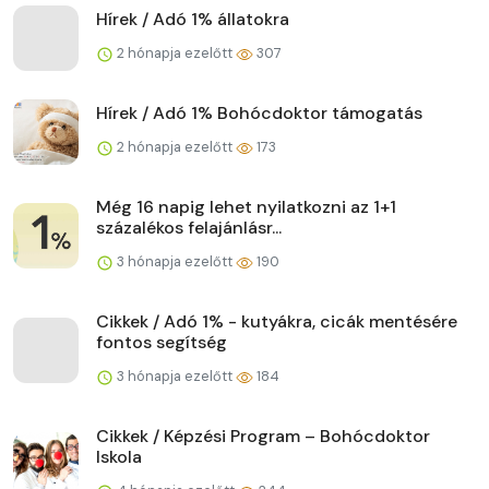
Hírek / Adó 1% állatokra
2 hónapja ezelőtt
307
Hírek / Adó 1% Bohócdoktor támogatás
2 hónapja ezelőtt
173
Még 16 napig lehet nyilatkozni az 1+1
százalékos felajánlásr...
3 hónapja ezelőtt
190
Cikkek / Adó 1% - kutyákra, cicák mentésére
fontos segítség
3 hónapja ezelőtt
184
Cikkek / Képzési Program – Bohócdoktor
Iskola