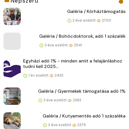
Népszerű
Galéria / Kórháztámogatás
2 éve ezelőtt
2700
Galéria / Bohócdoktorok, adó 1 százalék
3 éve ezelőtt
2541
Egyházi adó 1% - minden amit a felajánláshoz
tudni kell 2025...
1 év ezelőtt
2433
Galéria / Gyermekek támogatása adó 1%
3 éve ezelőtt
2383
Galéria / Kutyamentés adó 1 százaléka
3 éve ezelőtt
2379