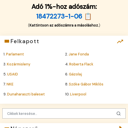
Adó 1%-hoz adószám:
18472273-1-06 📋
(
Kattintson az adószámra a másoláshoz.
)
Felkapott
1.
Parlament
2.
Jane Fonda
3.
Kozármisleny
4.
Roberta Flack
5.
USAID
6.
Gázolaj
7.
NKE
8.
Szőke Gábor Miklós
9.
Dunaharaszti baleset
10.
Liverpool