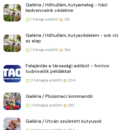
Galéria / Hőhullám, kutyameleg - házi
kedvenceink cédelme
1 hónap ezelőtt
192
Galéria / Hőhullám, kutyavédelem - sok víz
az alap
1 hónap ezelőtt
164
Felajánlás a társasági adóból – fontos
tudnivalók példákkal
2 hónapja ezelőtt
204
Galéria / Plüssmaci kommandó
2 hónapja ezelőtt
222
Galéria / Utcán született kutyusok