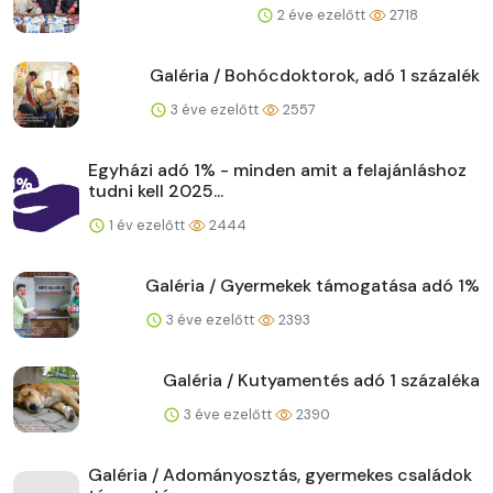
2 éve ezelőtt
2718
Galéria / Bohócdoktorok, adó 1 százalék
3 éve ezelőtt
2557
Egyházi adó 1% - minden amit a felajánláshoz
tudni kell 2025...
1 év ezelőtt
2444
Galéria / Gyermekek támogatása adó 1%
3 éve ezelőtt
2393
Galéria / Kutyamentés adó 1 százaléka
3 éve ezelőtt
2390
Galéria / Adományosztás, gyermekes családok