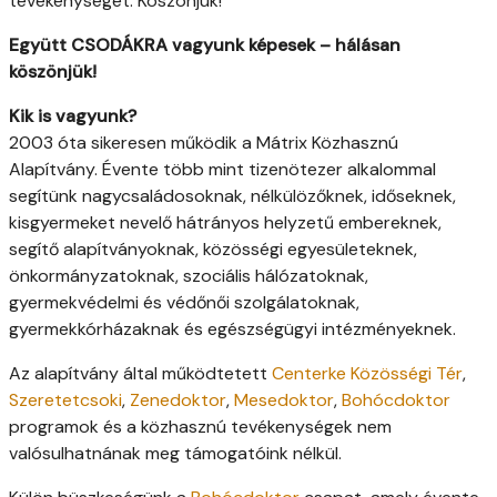
tevékenységet. Köszönjük!
Együtt CSODÁKRA vagyunk képesek – hálásan
köszönjük!
Kik is vagyunk?
2003 óta sikeresen működik a Mátrix Közhasznú
Alapítvány. Évente több mint tizenötezer alkalommal
segítünk nagycsaládosoknak, nélkülözőknek, időseknek,
kisgyermeket nevelő hátrányos helyzetű embereknek,
segítő alapítványoknak, közösségi egyesületeknek,
önkormányzatoknak, szociális hálózatoknak,
gyermekvédelmi és védőnői szolgálatoknak,
gyermekkórházaknak és egészségügyi intézményeknek.
Az alapítvány által működtetett
Centerke Közösségi Tér
,
Szeretetcsoki
,
Zenedoktor
,
Mesedoktor
,
Bohócdoktor
programok és a közhasznú tevékenységek nem
valósulhatnának meg támogatóink nélkül.