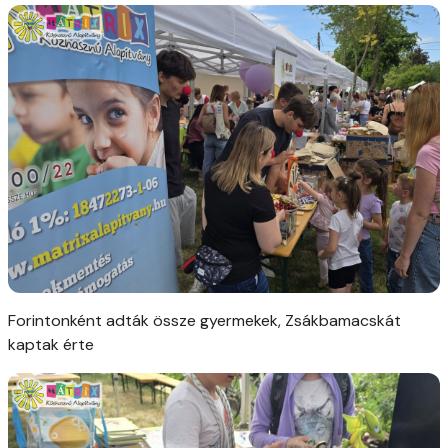
Forintonként adták össze gyermekek, Zsákbamacskát
kaptak érte