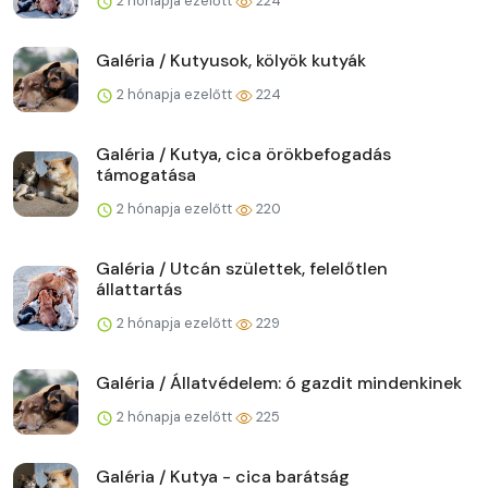
2 hónapja ezelőtt
224
Galéria / Kutyusok, kölyök kutyák
2 hónapja ezelőtt
224
Galéria / Kutya, cica örökbefogadás
támogatása
2 hónapja ezelőtt
220
Galéria / Utcán születtek, felelőtlen
állattartás
2 hónapja ezelőtt
229
Galéria / Állatvédelem: ó gazdit mindenkinek
2 hónapja ezelőtt
225
Galéria / Kutya - cica barátság