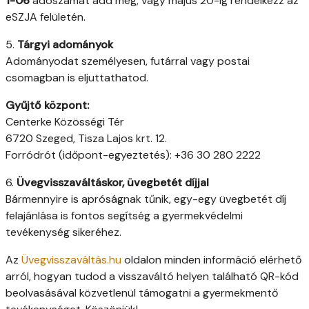
1-06
adószámát add meg, vagy május 20-ig rendelkezz az
eSZJA felületén.
5.
Tárgyi adományok
Adományodat személyesen, futárral vagy postai
csomagban is eljuttathatod.
Gyűjtő központ:
Centerke Közösségi Tér
6720 Szeged, Tisza Lajos krt. 12.
Forródrót (időpont-egyeztetés): +36 30 280 2222
6.
Üvegvisszaváltáskor, üvegbetét díjjal
Bármennyire is apróságnak tűnik, egy-egy üvegbetét díj
felajánlása is fontos segítség a gyermekvédelmi
tevékenység sikeréhez.
Az
Üvegvisszaváltás.hu
oldalon minden információ elérhető
arról, hogyan tudod a visszaváltó helyen található QR-kód
beolvasásával közvetlenül támogatni a gyermekmentő