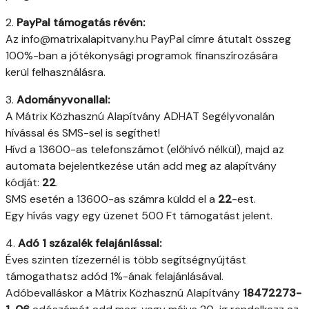
2.
PayPal támogatás révén:
Az info@matrixalapitvany.hu PayPal címre átutalt összeg
100%-ban a jótékonysági programok finanszírozására
kerül felhasználásra.
3.
Adományvonallal:
A Mátrix Közhasznú Alapítvány ADHAT Segélyvonalán
hívással és SMS-sel is segíthet!
Hívd a 13600-as telefonszámot (előhívó nélkül), majd az
automata bejelentkezése után add meg az alapítvány
kódját:
22
.
SMS esetén a 13600-as számra küldd el a
22
-est.
Egy hívás vagy egy üzenet 500 Ft támogatást jelent.
4.
Adó 1 százalék felajánlással:
Éves szinten tízezernél is több segítségnyújtást
támogathatsz adód 1%-ának felajánlásával.
Adóbevalláskor a Mátrix Közhasznú Alapítvány
18472273-