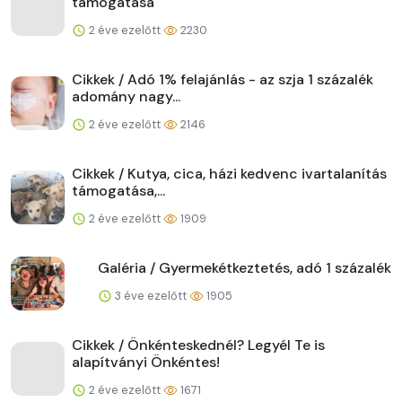
támogatása
2 éve ezelőtt
2230
Cikkek / Adó 1% felajánlás - az szja 1 százalék
adomány nagy...
2 éve ezelőtt
2146
Cikkek / Kutya, cica, házi kedvenc ivartalanítás
támogatása,...
2 éve ezelőtt
1909
Galéria / Gyermekétkeztetés, adó 1 százalék
3 éve ezelőtt
1905
Cikkek / Önkénteskednél? Legyél Te is
alapítványi Önkéntes!
2 éve ezelőtt
1671