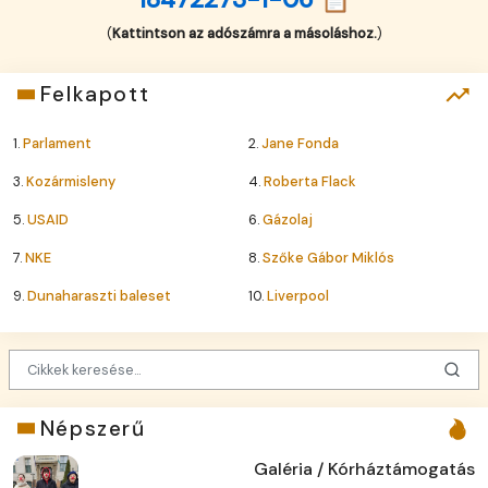
(
Kattintson az adószámra a másoláshoz.
)
Felkapott
1.
Parlament
2.
Jane Fonda
3.
Kozármisleny
4.
Roberta Flack
5.
USAID
6.
Gázolaj
7.
NKE
8.
Szőke Gábor Miklós
9.
Dunaharaszti baleset
10.
Liverpool
Népszerű
Galéria / Kórháztámogatás