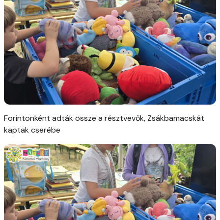
Forintonként adták össze a résztvevők, Zsákbamacskát
kaptak cserébe