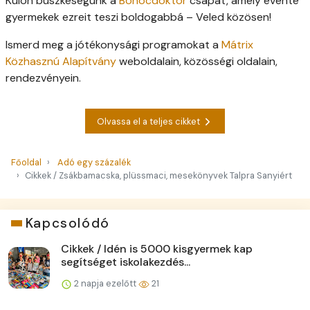
Külön büszkeségünk a
Bohócdoktor
csapat, amely évente
gyermekek ezreit teszi boldogabbá – Veled közösen!
Ismerd meg a jótékonysági programokat a
Mátrix
Közhasznú Alapítvány
weboldalain, közösségi oldalain,
rendezvényein.
Olvassa el a teljes cikket
Főoldal
Adó egy százalék
Cikkek / Zsákbamacska, plüssmaci, mesekönyvek Talpra Sanyiért
Kapcsolódó
Cikkek / Idén is 5000 kisgyermek kap
segítséget iskolakezdés...
2 napja ezelőtt
21