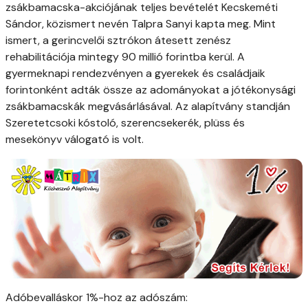
zsákbamacska-akciójának teljes bevételét Kecskeméti
Sándor, közismert nevén Talpra Sanyi kapta meg. Mint
ismert, a gerincvelői sztrókon átesett zenész
rehabilitációja mintegy 90 millió forintba kerül. A
gyermeknapi rendezvényen a gyerekek és családjaik
forintonként adták össze az adományokat a jótékonysági
zsákbamacskák megvásárlásával. Az alapítvány standján
Szeretetcsoki kóstoló, szerencsekerék, plüss és
mesekönyv válogató is volt.
Adóbevalláskor 1%-hoz az adószám: