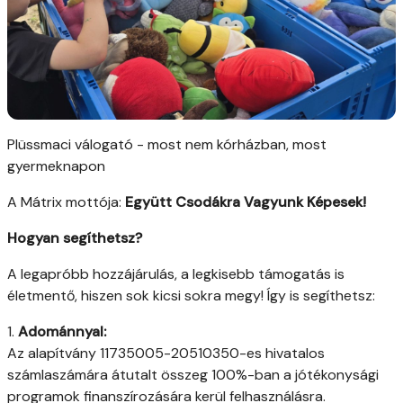
Plüssmaci válogató - most nem kórházban, most
gyermeknapon
A Mátrix mottója:
Együtt Csodákra Vagyunk Képesek!
Hogyan segíthetsz?
A legapróbb hozzájárulás, a legkisebb támogatás is
életmentő, hiszen sok kicsi sokra megy! Így is segíthetsz:
1.
Adománnyal:
Az alapítvány 11735005-20510350-es hivatalos
számlaszámára átutalt összeg 100%-ban a jótékonysági
programok finanszírozására kerül felhasználásra.