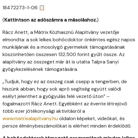
18472273-1-06 📋
(
Kattintson az adószámra a másoláshoz.
)
Rácz Anett, a Mátrix Közhasznú Alapítvány vezetője
elmondta: a sok lelkes bohócdoktor önkéntes egész napos
munkájának és a mosolygó gyermekek támogatásának
köszönhetően összesen 132.500 forint gyűlt össze. Az
alapítvány az összeget már át is utalta Talpra Sanyi
gyógykezelésének támogatására.
„Tudjuk, hogy ez az összeg csak csepp a tengerben, de
hiszünk abban, hogy sok apró segítség együtt valódi
esélyt jelenthet a gyógyulás felé vezető úton” –
fogalmazott Rácz Anett. Egyébként az évente létrejövő
több ezer jótékonysági aktivitásról a
www.matrixalapitvany.hu
oldalon képeket, videókat, és
persze élménybeszámolókat is elérhet minden érdeklődő.