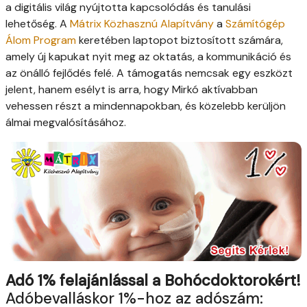
a digitális világ nyújtotta kapcsolódás és tanulási
lehetőség. A
Mátrix Közhasznú Alapítvány
a
Számítógép
Álom Program
keretében laptopot biztosított számára,
amely új kapukat nyit meg az oktatás, a kommunikáció és
az önálló fejlődés felé. A támogatás nemcsak egy eszközt
jelent, hanem esélyt is arra, hogy Mirkó aktívabban
vehessen részt a mindennapokban, és közelebb kerüljön
álmai megvalósításához.
Adó 1% felajánlással a Bohócdoktorokért!
Adóbevalláskor 1%-hoz az adószám: