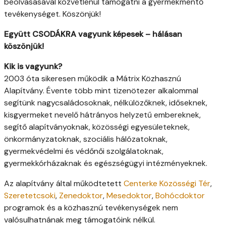
beolvasásával közvetlenül támogatni a gyermekmentő
tevékenységet. Köszönjük!
Együtt CSODÁKRA vagyunk képesek – hálásan
köszönjük!
Kik is vagyunk?
2003 óta sikeresen működik a Mátrix Közhasznú
Alapítvány. Évente több mint tizenötezer alkalommal
segítünk nagycsaládosoknak, nélkülözőknek, időseknek,
kisgyermeket nevelő hátrányos helyzetű embereknek,
segítő alapítványoknak, közösségi egyesületeknek,
önkormányzatoknak, szociális hálózatoknak,
gyermekvédelmi és védőnői szolgálatoknak,
gyermekkórházaknak és egészségügyi intézményeknek.
Az alapítvány által működtetett
Centerke Közösségi Tér
,
Szeretetcsoki
,
Zenedoktor
,
Mesedoktor
,
Bohócdoktor
programok és a közhasznú tevékenységek nem
valósulhatnának meg támogatóink nélkül.