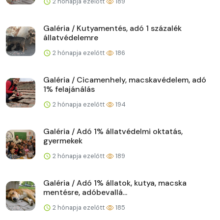
2 hónapja ezelőtt
189
Galéria / Kutyamentés, adó 1 százalék
állatvédelemre
2 hónapja ezelőtt
186
Galéria / Cicamenhely, macskavédelem, adó
1% felajánálás
2 hónapja ezelőtt
194
Galéria / Adó 1% állatvédelmi oktatás,
gyermekek
2 hónapja ezelőtt
189
Galéria / Adó 1% állatok, kutya, macska
mentésre, adóbevallá...
2 hónapja ezelőtt
185