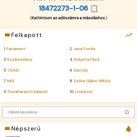
18472273-1-06 📋
(
Kattintson az adószámra a másoláshoz.
)
Felkapott
1.
Parlament
2.
Jane Fonda
3.
Kozármisleny
4.
Roberta Flack
5.
USAID
6.
Gázolaj
7.
NKE
8.
Szőke Gábor Miklós
9.
Dunaharaszti baleset
10.
Liverpool
Népszerű