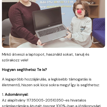
Mirkó átveszi a laptopot, használd sokat, tanulj és
szórakozz vele!
Hogyan segíthetsz Te is?
A legapróbb hozzájárulás, a legkisebb támogatás is
életmentő, hiszen sok kicsi sokra megy! Így is segíthetsz:
1.
Adománnyal:
Az alapítvány 11735005-20510350-es hivatalos
számlaszámára átutalt összeg 100%-ban a jótékonysági