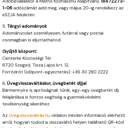
Adóbevalláskor a Mátrix Közhasznú Alapítvány
18472273-
1-06
adószámát add meg, vagy május 20-ig rendelkezz az
eSZJA felületén.
5.
Tárgyi adományok
Adományodat személyesen, futárral vagy postai
csomagban is eljuttathatod.
Gyűjtő központ:
Centerke Közösségi Tér
6720 Szeged, Tisza Lajos krt. 12.
Forródrót (időpont-egyeztetés): +36 30 280 2222
6.
Üvegvisszaváltáskor, üvegbetét díjjal
Bármennyire is apróságnak tűnik, egy-egy üvegbetét díj
felajánlása is fontos segítség a gyermekvédelmi
tevékenység sikeréhez.
Az
Üvegvisszaváltás.hu
oldalon minden információ elérhető
arról, hogyan tudod a visszaváltó helyen található QR-kód