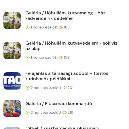
Galéria / Hőhullám, kutyameleg - házi
kedvenceink cédelme
1 hónap ezelőtt
188
Galéria / Hőhullám, kutyavédelem - sok víz
az alap
1 hónap ezelőtt
159
Felajánlás a társasági adóból – fontos
tudnivalók példákkal
2 hónapja ezelőtt
201
Galéria / Plüssmaci kommandó
2 hónapja ezelőtt
219
Cikkek / Zsákbamacska, plüssmaci,