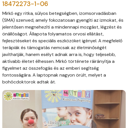
18472273-1-06
Mirkó egy ritka, súlyos betegségben, izomsorvadásban
(SMA) szenved, amely fokozatosan gyengíti az izmokat, és
jelentősen megnehezíti a mindennapi mozgást, légzést és
önállóságot. Állapota folyamatos orvosi ellátást,
fejlesztéseket és speciális eszközöket igényel. A megfelelő
terápiák és támogatás nemcsak az életminőségét
javíthatják, hanem esélyt adnak arra is, hogy teljesebb,
aktívabb életet élhessen. Mirkó története ráirányítja a
figyelmet az összefogás és az emberi segítség
fontosságára. A laptopnak nagyon örült, melyet a
bohócdoktorok adtak át.