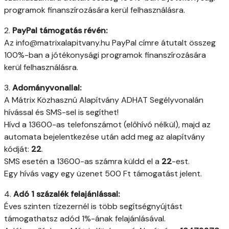
programok finanszírozására kerül felhasználásra.
2.
PayPal támogatás révén:
Az info@matrixalapitvany.hu PayPal címre átutalt összeg
100%-ban a jótékonysági programok finanszírozására
kerül felhasználásra.
3.
Adományvonallal:
A Mátrix Közhasznú Alapítvány ADHAT Segélyvonalán
hívással és SMS-sel is segíthet!
Hívd a 13600-as telefonszámot (előhívó nélkül), majd az
automata bejelentkezése után add meg az alapítvány
kódját:
22
.
SMS esetén a 13600-as számra küldd el a
22
-est.
Egy hívás vagy egy üzenet 500 Ft támogatást jelent.
4.
Adó 1 százalék felajánlással:
Éves szinten tízezernél is több segítségnyújtást
támogathatsz adód 1%-ának felajánlásával.