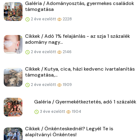
Galéria / Adományosztás, gyermekes családok
támogatása
2 éve ezelőtt
2228
Cikkek / Adó 1% felajánlás - az szja 1 százalék
adomány nagy...
2 éve ezelőtt
2146
Cikkek / Kutya, cica, házi kedvenc ivartalanítás
támogatása,...
2 éve ezelőtt
1909
Galéria / Gyermekétkeztetés, adó 1 százalék
3 éve ezelőtt
1904
Cikkek / Önkénteskednél? Legyél Te is
alapítványi Önkéntes!