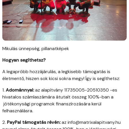
Mikulás ünnepség, pillanatképek
Hogyan segíthetsz?
A legapróbb hozzájárulás, a legkisebb támogatás is
életmentő, hiszen sok kicsi sokra megy! Így is segíthetsz:
1.
Adománnyal:
az alapítvány 11735005-20510350 -es
hivatalos számlaszámára átutalt összeg 100%-ban a
jótékonysági programok finanszírozására kerül
felhasználásra.
2.
PayPal támogatás révén:
az info@matrixalapitvany.hu