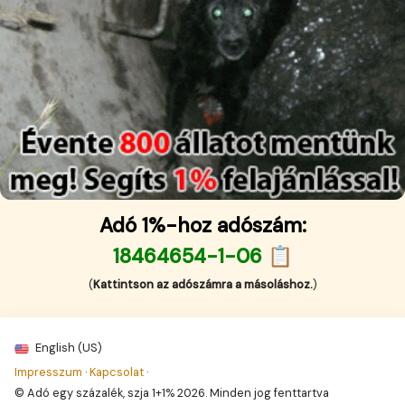
Adó 1%-hoz adószám:
18464654-1-06 📋
(
Kattintson az adószámra a másoláshoz.
)
English (US)
Impresszum
·
Kapcsolat
·
© Adó egy százalék, szja 1+1% 2026. Minden jog fenttartva