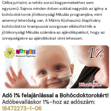
Célba juttatni, a nehéz sorsú kisgyermekekhez sem
egyszerű. Sajnos minden évben sokkal nagyobb az igény a
bohócdoktorok jótékonysági Mikulás programjára, mint
amennyi lehetőség van. A Mátrix Közhasznú Alapítvány
bohócdoktor krampuszai szorgosan elkészítették a
jótékonysági Mikulás számára az ajándékpakkot, hogy az
ünnepségekre az ajándékokat vinni lehessen.
Adó 1% felajánlással a Bohócdoktorokért!
Adóbevalláskor 1%-hoz az adószám:
18472273-1-06