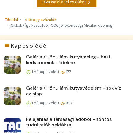
Olvassa el a teljes cikket
Főoldal
Adó egy százalék
Cikkek / Így készült el 1000 jótékonysági Mikulás csomag
Kapcsolódó
Galéria / Hőhullám, kutyameleg - házi
kedvenceink cédelme
1 hónap ezelőtt
177
Galéria / Hőhullám, kutyavédelem - sok víz
az alap
1 hónap ezelőtt
150
Felajánlás a társasági adóból – fontos
tudnivalók példákkal