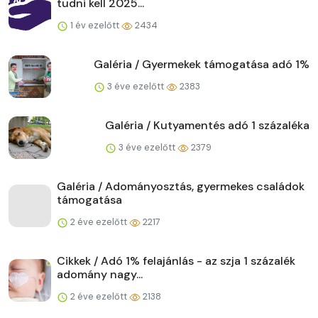
tudni kell 2025...
1 év ezelőtt
2434
Galéria / Gyermekek támogatása adó 1%
3 éve ezelőtt
2383
Galéria / Kutyamentés adó 1 százaléka
3 éve ezelőtt
2379
Galéria / Adományosztás, gyermekes családok
támogatása
2 éve ezelőtt
2217
Cikkek / Adó 1% felajánlás - az szja 1 százalék
adomány nagy...
2 éve ezelőtt
2138