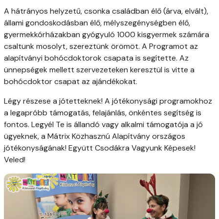
A hátrányos helyzetű, csonka családban élő (árva, elvált),
állami gondoskodásban élő, mélyszegénységben élő,
gyermekkórházakban gyógyuló 1000 kisgyermek számára
csaltunk mosolyt, szereztünk örömöt. A Programot az
alapítványi bohócdoktorok csapata is segítette. Az
ünnepségek mellett szervezeteken keresztül is vitte a
bohócdoktor csapat az ajándékokat.
Légy részese a jótetteknek! A jótékonysági programokhoz
a legapróbb támogatás, felajánlás, önkéntes segítség is
fontos. Legyél Te is állandó vagy alkalmi támogatója a jó
ügyeknek, a Mátrix Közhasznú Alapítvány országos
jótékonyságának! Együtt Csodákra Vagyunk Képesek!
Veled!