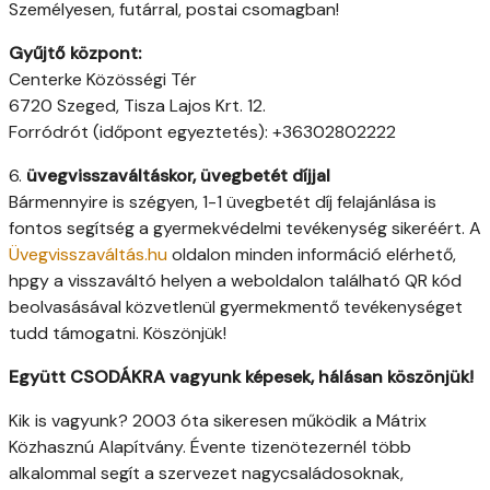
Személyesen, futárral, postai csomagban!
Gyűjtő központ:
Centerke Közösségi Tér
6720 Szeged, Tisza Lajos Krt. 12.
Forródrót (időpont egyeztetés): +36302802222
6.
üvegvisszaváltáskor, üvegbetét díjjal
Bármennyire is szégyen, 1-1 üvegbetét díj felajánlása is
fontos segítség a gyermekvédelmi tevékenység sikeréért. A
Üvegvisszaváltás.hu
oldalon minden információ elérhető,
hpgy a visszaváltó helyen a weboldalon található QR kód
beolvasásával közvetlenül gyermekmentő tevékenységet
tudd támogatni. Köszönjük!
Együtt CSODÁKRA vagyunk képesek, hálásan köszönjük!
Kik is vagyunk? 2003 óta sikeresen működik a Mátrix
Közhasznú Alapítvány. Évente tizenötezernél több
alkalommal segít a szervezet nagycsaládosoknak,