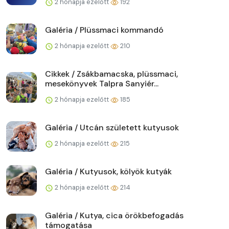
2 hónapja ezelőtt
192
Galéria / Plüssmaci kommandó
2 hónapja ezelőtt
210
Cikkek / Zsákbamacska, plüssmaci,
mesekönyvek Talpra Sanyiér...
2 hónapja ezelőtt
185
Galéria / Utcán született kutyusok
2 hónapja ezelőtt
215
Galéria / Kutyusok, kölyök kutyák
2 hónapja ezelőtt
214
Galéria / Kutya, cica örökbefogadás
támogatása