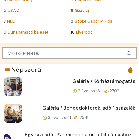
5.
USAID
6.
Gázolaj
7.
NKE
8.
Szőke Gábor Miklós
9.
Dunaharaszti baleset
10.
Liverpool
Népszerű
Galéria / Kórháztámogatás
2 éve ezelőtt
2702
Galéria / Bohócdoktorok, adó 1 százalék
3 éve ezelőtt
2541
Egyházi adó 1% - minden amit a felajánláshoz