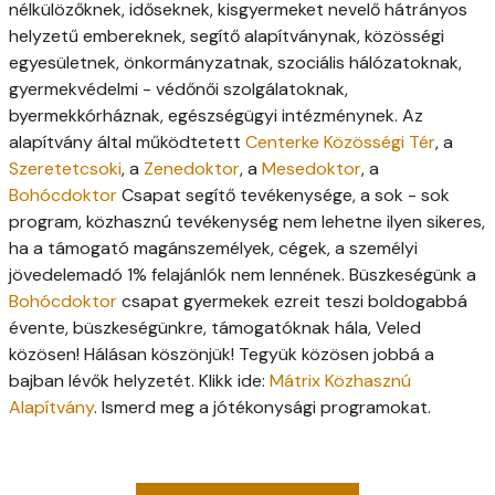
nélkülözőknek, időseknek, kisgyermeket nevelő hátrányos
helyzetű embereknek, segítő alapítványnak, közösségi
egyesületnek, önkormányzatnak, szociális hálózatoknak,
gyermekvédelmi - védőnői szolgálatoknak,
byermekkórháznak, egészségügyi intézménynek. Az
alapítvány által működtetett
Centerke Közösségi Tér
, a
Szeretetcsoki
, a
Zenedoktor
, a
Mesedoktor
, a
Bohócdoktor
Csapat segítő tevékenysége, a sok - sok
program, közhasznú tevékenység nem lehetne ilyen sikeres,
ha a támogató magánszemélyek, cégek, a személyi
jövedelemadó 1% felajánlók nem lennének. Büszkeségünk a
Bohócdoktor
csapat gyermekek ezreit teszi boldogabbá
évente, büszkeségünkre, támogatóknak hála, Veled
közösen! Hálásan köszönjük! Tegyük közösen jobbá a
bajban lévők helyzetét. Klikk ide:
Mátrix Közhasznú
Alapítvány
. Ismerd meg a jótékonysági programokat.