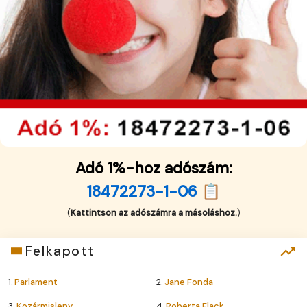
Adó 1%-hoz adószám:
18472273-1-06 📋
(
Kattintson az adószámra a másoláshoz.
)
Felkapott
1.
Parlament
2.
Jane Fonda
3.
Kozármisleny
4.
Roberta Flack