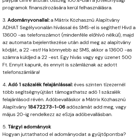
paypal címre átutalt összeg 100%-ban a jótékonysági
programok finanszírozására kerül felhasználásra.
3.
Adományvonallal:
a Mátrix Közhasznú Alapítvány
ADHAT Segélyvonalán hívással és SMS-el is segíthet! Hívd a
13600 -as telefonszámot (mindenféle előhívó nélkül), majd
az automata bejelentkezése után add meg az alapítvány
kódját, a 22 -est! Ha könnyebb az SMS, akkor a 13600 -as
számra küldjed a 22 -est. Egy hívás vagy egy üzenet 500
Ft. Ennyit kapunk, és ennyit is számláznak az adott
telefonszámlára!
4.
Adó 1 százalék felajánlással:
éves szinten tízezernél
több segítségnyújtást támogathatsz adó 1 százalék
felajánlásod révén. Adóbevalláskor a Mátrix Közhasznú
Alapítvány
18472273-1-06
adószámát add meg, vagy
május 20-ig rendelkezz az eSzja adóbevallásban.
5.
Tárgyi adományok
Hogyan juttathatod el adományodat a gyűjtőpontba?