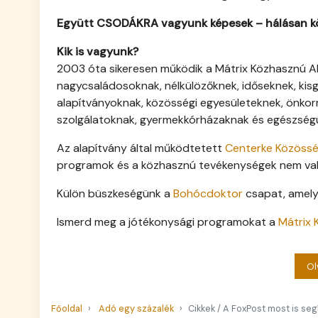
Együtt CSODÁKRA vagyunk képesek – hálásan k
Kik is vagyunk?
2003 óta sikeresen működik a Mátrix Közhasznú Al
nagycsaládosoknak, nélkülözőknek, időseknek, kis
alapítványoknak, közösségi egyesületeknek, önkor
szolgálatoknak, gyermekkórházaknak és egészség
Az alapítvány által működtetett
Centerke Közössé
programok és a közhasznú tevékenységek nem val
Külön büszkeségünk a
Bohócdoktor
csapat, amely
Ismerd meg a jótékonysági programokat a
Mátrix 
Ol
Főoldal
Adó egy százalék
Cikkek / A FoxPost most is seg