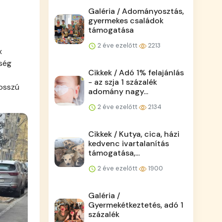
Galéria / Adományosztás,
gyermekes családok
támogatása
2 éve ezelőtt
2213
x
tség
Cikkek / Adó 1% felajánlás
- az szja 1 százalék
hosszú
adomány nagy...
2 éve ezelőtt
2134
Cikkek / Kutya, cica, házi
kedvenc ivartalanítás
támogatása,...
2 éve ezelőtt
1900
Galéria /
Gyermekétkeztetés, adó 1
százalék