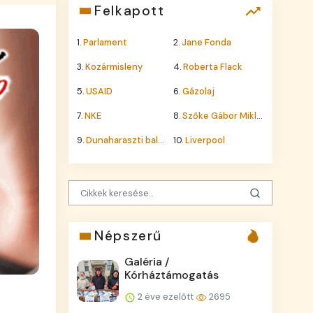
Felkapott
1.
Parlament
2.
Jane Fonda
3.
Kozármisleny
4.
Roberta Flack
5.
USAID
6.
Gázolaj
7.
NKE
8.
Szőke Gábor Miklós
9.
Dunaharaszti baleset
10.
Liverpool
Népszerű
Galéria /
Kórháztámogatás
2 éve ezelőtt
2695