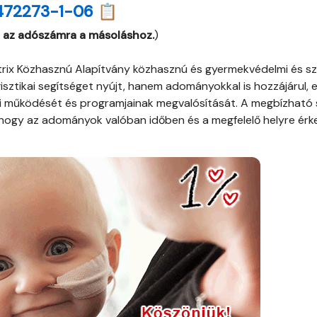
472273-1-06 📋
 az adószámra a másoláshoz.
)
rix Közhasznú Alapítvány közhasznú és gyermekvédelmi és szo
isztikai segítséget nyújt, hanem adományokkal is hozzájárul, e
 működését és programjainak megvalósítását. A megbízható s
, hogy az adományok valóban időben és a megfelelő helyre ér