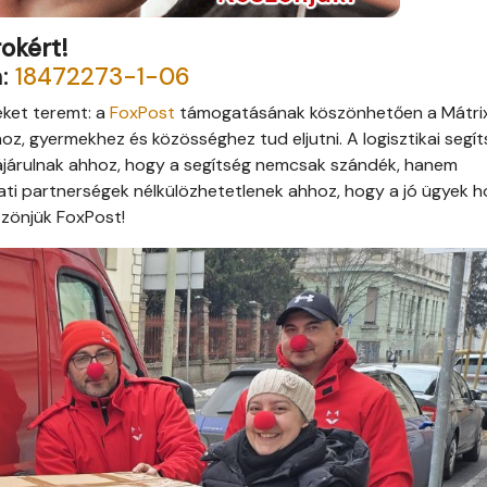
okért!
m:
18472273-1-06
éket teremt: a
FoxPost
támogatásának köszönhetően a Mátri
, gyermekhez és közösséghez tud eljutni. A logisztikai segí
zzájárulnak ahhoz, hogy a segítség nemcsak szándék, hanem
lalati partnerségek nélkülözhetetlenek ahhoz, hogy a jó ügyek 
zönjük FoxPost!