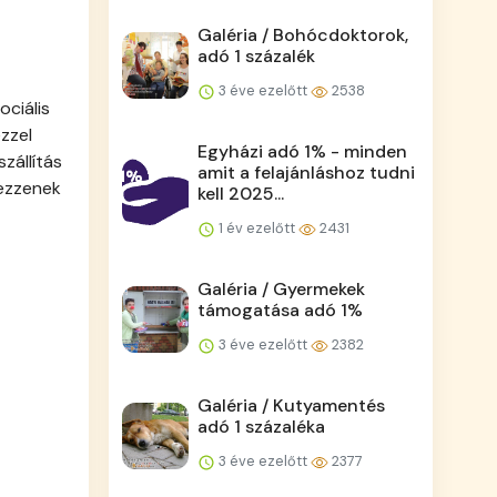
Galéria / Bohócdoktorok,
adó 1 százalék
3 éve ezelőtt
2538
ciális
zzel
Egyházi adó 1% - minden
zállítás
amit a felajánláshoz tudni
kezzenek
kell 2025...
1 év ezelőtt
2431
Galéria / Gyermekek
támogatása adó 1%
3 éve ezelőtt
2382
Galéria / Kutyamentés
adó 1 százaléka
3 éve ezelőtt
2377