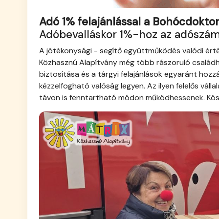
Adó 1% felajánlással a Bohócdoktor
Adóbevalláskor 1%-hoz az adószá
A jótékonysági - segítő együttműködés valódi ért
Közhasznú Alapítvány még több rászoruló családhoz
biztosítása és a tárgyi felajánlások egyaránt ho
kézzelfogható valóság legyen. Az ilyen felelős vál
távon is fenntartható módon működhessenek. Kös