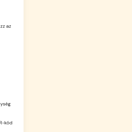
zz az
nység
QR-kód