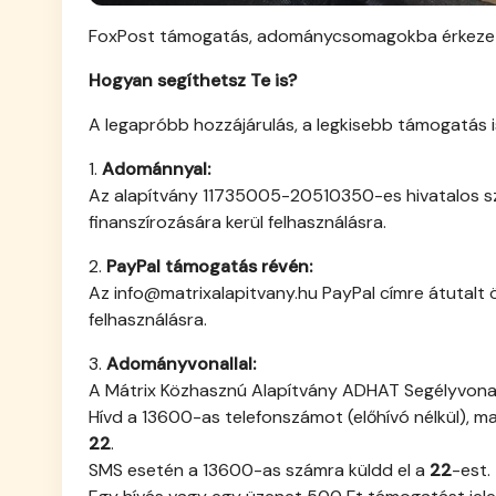
FoxPost támogatás, adománycsomagokba érkeze
Hogyan segíthetsz Te is?
A legapróbb hozzájárulás, a legkisebb támogatás is
1.
Adománnyal:
Az alapítvány 11735005-20510350-es hivatalos s
finanszírozására kerül felhasználásra.
2.
PayPal támogatás révén:
Az info@matrixalapitvany.hu PayPal címre átutalt
felhasználásra.
3.
Adományvonallal:
A Mátrix Közhasznú Alapítvány ADHAT Segélyvonalá
Hívd a 13600-as telefonszámot (előhívó nélkül), m
22
.
SMS esetén a 13600-as számra küldd el a
22
-est.