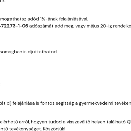
nt.
támogathatsz adód 1%-ának felajánlásával.
472273-1-06
adószámát add meg, vagy május 20-ig rendelke
somagban is eljuttathatod.
2
t díj felajánlása is fontos segítség a gyermekvédelmi tevéke
elérhető arról, hogyan tudod a visszaváltó helyen található 
ntő tevékenységet. Köszönjük!