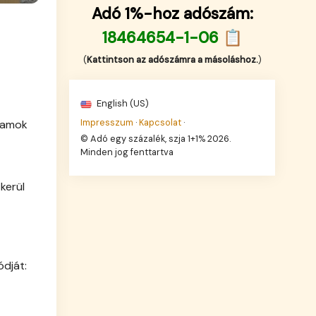
Adó 1%-hoz adószám:
18464654-1-06 📋
(
Kattintson az adószámra a másoláshoz.
)
English (US)
Impresszum
·
Kapcsolat
·
ramok
© Adó egy százalék, szja 1+1% 2026.
Minden jog fenttartva
kerül
ódját: