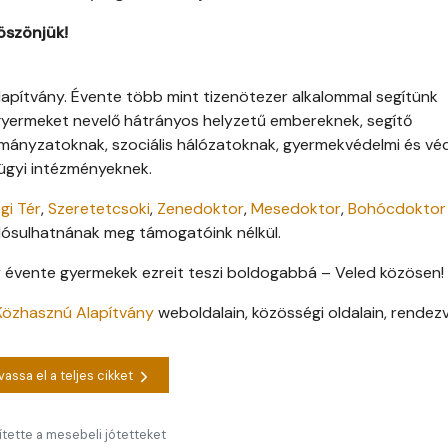
öszönjük!
apítvány. Évente több mint tizenötezer alkalommal segítünk
gyermeket nevelő hátrányos helyzetű embereknek, segítő
mányzatoknak, szociális hálózatoknak, gyermekvédelmi és vé
ügyi intézményeknek.
gi Tér
,
Szeretetcsoki
,
Zenedoktor
,
Mesedoktor
,
Bohócdoktor
ósulhatnának meg támogatóink nélkül.
 évente gyermekek ezreit teszi boldogabbá – Veled közösen!
Közhasznú Alapítvány
weboldalain, közösségi oldalain, rendez
vassa el a teljes cikket
ítette a mesebeli jótetteket