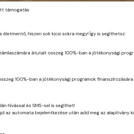
tt támogatás
 életmentő, hiszen sok kicsi sokra megy! Így is segíthetsz:
zámlaszámára átutalt összeg 100%-ban a jótékonysági prog
 összeg 100%-ban a jótékonysági programok finanszírozására 
n hívással és SMS-sel is segíthet!
ajd az automata bejelentkezése után add meg az alapítvány k