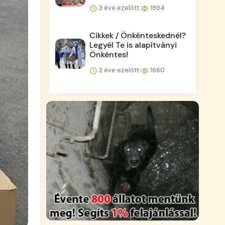
3 éve ezelőtt
1894
Cikkek / Önkénteskednél?
Legyél Te is alapítványi
Önkéntes!
2 éve ezelőtt
1660