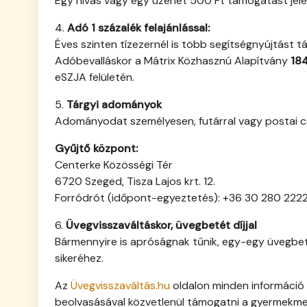
Egy hívás vagy egy üzenet 500 Ft támogatást jele
4.
Adó 1 százalék felajánlással:
Éves szinten tízezernél is több segítségnyújtást 
Adóbevalláskor a Mátrix Közhasznú Alapítvány
18
eSZJA felületén.
5.
Tárgyi adományok
Adományodat személyesen, futárral vagy postai c
Gyűjtő központ:
Centerke Közösségi Tér
6720 Szeged, Tisza Lajos krt. 12.
Forródrót (időpont-egyeztetés): +36 30 280 222
6.
Üvegvisszaváltáskor, üvegbetét díjjal
Bármennyire is apróságnak tűnik, egy-egy üvegbeté
sikeréhez.
Az
Üvegvisszaváltás.hu
oldalon minden információ 
beolvasásával közvetlenül támogatni a gyermekme