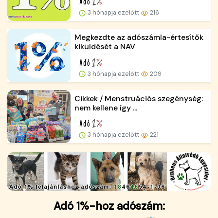
3 hónapja ezelőtt
216
Megkezdte az adószámla-értesítők
kiküldését a NAV
3 hónapja ezelőtt
209
Cikkek / Menstruációs szegénység:
nem kellene így ...
3 hónapja ezelőtt
221
Adó 1%-hoz adószám: