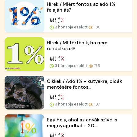
Hírek / Miért fontos az adó 1%
felajánlás?
3 hónapja ezelőtt
180
Hírek / Mi történik, ha nem
rendelkezel?
3 hónapja ezelőtt
178
Cikkek / Adó 1% - kutyákra, cicák
mentésére fontos...
3 hónapja ezelőtt
187
Egy hely, ahol az anyák szíve is
megnyugodhat - 20...