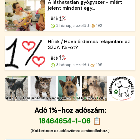
A láthatatlan gyógyszer - miért
jelent mindent egy...
3 hónapja ezelőtt
192
Hírek / Hova érdemes felajánlani az
SZJA 1%-ot?
3 hónapja ezelőtt
195
Adó 1%-hoz adószám:
18464654-1-06 📋
(
Kattintson az adószámra a másoláshoz.
)