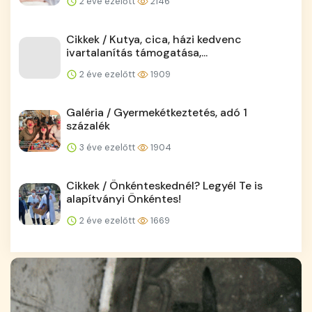
2 éve ezelőtt
2146
Cikkek / Kutya, cica, házi kedvenc
ivartalanítás támogatása,...
2 éve ezelőtt
1909
Galéria / Gyermekétkeztetés, adó 1
százalék
3 éve ezelőtt
1904
Cikkek / Önkénteskednél? Legyél Te is
alapítványi Önkéntes!
2 éve ezelőtt
1669