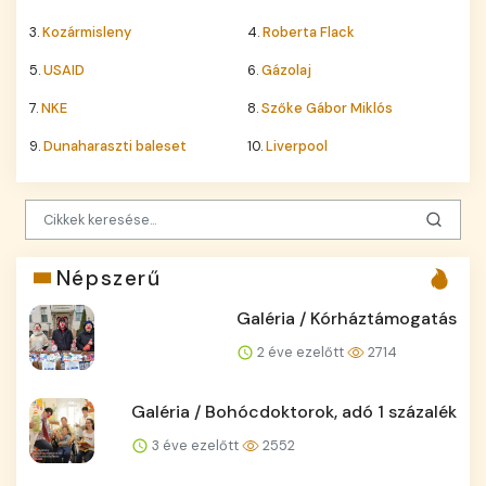
3.
Kozármisleny
4.
Roberta Flack
5.
USAID
6.
Gázolaj
7.
NKE
8.
Szőke Gábor Miklós
9.
Dunaharaszti baleset
10.
Liverpool
Népszerű
Galéria / Kórháztámogatás
2 éve ezelőtt
2714
Galéria / Bohócdoktorok, adó 1 százalék
3 éve ezelőtt
2552