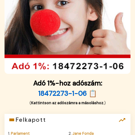
Adó 1%-hoz adószám:
18472273-1-06 📋
(
Kattintson az adószámra a másoláshoz.
)
Felkapott
1.
Parlament
2.
Jane Fonda