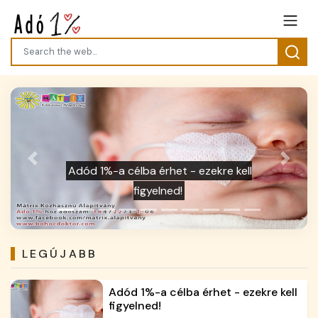
Previous
Next
Erre figyeljen az szja-bevallásnál: a NAV
szerint ezek a leggyakoribb hibák
LEGÚJABB
Adód 1%-a célba érhet - ezekre kell
figyelned!