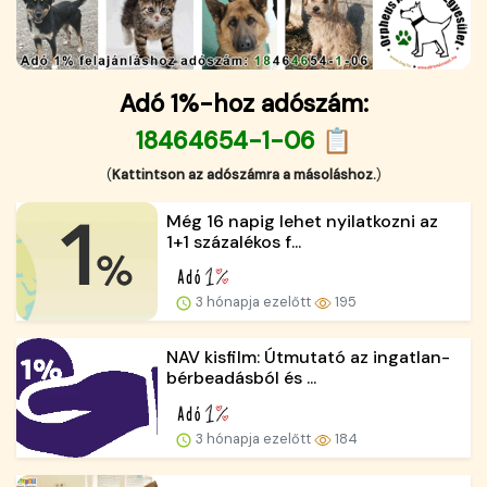
Adó 1%-hoz adószám:
18464654-1-06 📋
(
Kattintson az adószámra a másoláshoz.
)
Még 16 napig lehet nyilatkozni az
1+1 százalékos f...
3 hónapja ezelőtt
195
NAV kisfilm: Útmutató az ingatlan-
bérbeadásból és ...
3 hónapja ezelőtt
184