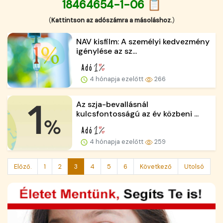
18464654-1-06 📋
(
Kattintson az adószámra a másoláshoz.
)
NAV kisfilm: A személyi kedvezmény
igénylése az sz...
4 hónapja ezelőtt
266
Az szja-bevallásnál
kulcsfontosságú az év közbeni ...
4 hónapja ezelőtt
259
Előző.
1
2
3
4
5
6
Következő
Utolsó