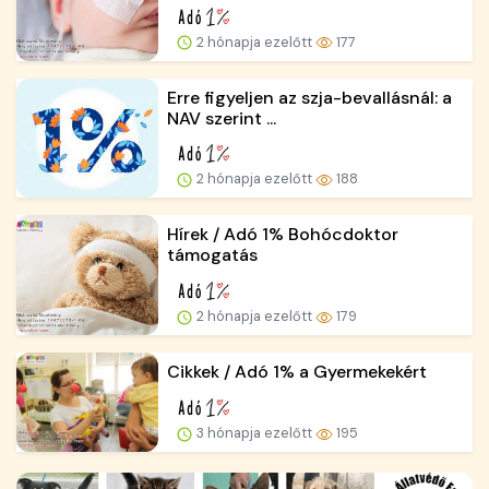
2 hónapja ezelőtt
177
Erre figyeljen az szja-bevallásnál: a
NAV szerint ...
2 hónapja ezelőtt
188
Hírek / Adó 1% Bohócdoktor
támogatás
2 hónapja ezelőtt
179
Cikkek / Adó 1% a Gyermekekért
3 hónapja ezelőtt
195