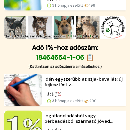
3 hónapja ezelőtt
196
Adó 1%-hoz adószám:
18464654-1-06 📋
(
Kattintson az adószámra a másoláshoz.
)
Idén egyszerűbb az szja-bevallás: új
fejlesztést v...
3 hónapja ezelőtt
200
Ingatlaneladásból vagy
bérbeadásból származó jöved...